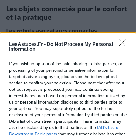
Les objets connectés pour le confort
et la pratique
Les robots aspirateurs connectés
Les robots aspirateurs permettent de maintenir un
LesAstuces.Fr -
Do Not Process My Personal
Information
sol propre sans effort. Connectés à une application
mobile, ils peuvent être programmés pour nettoyer à
If you wish to opt-out of the sale, sharing to third parties, or
des horaires précis, revenir automatiquement à leur
processing of your personal or sensitive information for
station de charge ou même cartographier votre
targeted advertising by us, please use the below opt-out
intérieur pour un nettoyage ciblé.
section to confirm your selection. Please note that after your
opt-out request is processed you may continue seeing
Exemples : iRobot Roomba, Roborock, Dyson 360
interest-based ads based on personal information utilized by
us or personal information disclosed to third parties prior to
Eye
your opt-out. You may separately opt-out of the further
Utilité : gain de temps, nettoyage régulier, gestion
disclosure of your personal information by third parties on the
à distance
IAB’s list of downstream participants. This information may
also be disclosed by us to third parties on the
IAB’s List of
Les thermostats d’ambiance et capteurs de
Downstream Participants
that may further disclose it to other