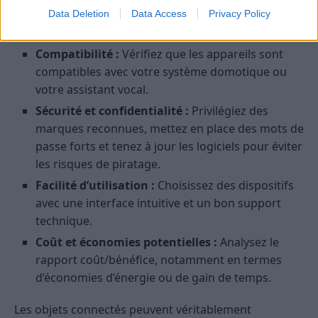
pour la maison, il est important de réfléchir à
Data Deletion
Data Access
Privacy Policy
plusieurs aspects :
Compatibilité :
Vérifiez que les appareils sont
compatibles avec votre système domotique ou
votre assistant vocal.
Sécurité et confidentialité :
Privilégiez des
marques reconnues, mettez en place des mots de
passe forts et tenez à jour les logiciels pour éviter
les risques de piratage.
Facilité d’utilisation :
Choisissez des dispositifs
avec une interface intuitive et un bon support
technique.
Coût et économies potentielles :
Analysez le
rapport coût/bénéfice, notamment en termes
d’économies d’énergie ou de gain de temps.
Les objets connectés peuvent véritablement