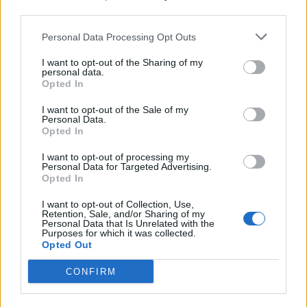
qualité de l’air
third parties.
Personal Data Processing Opt Outs
Les capteurs de qualité de l’air connectés permettent
de surveiller en permanence la pollution intérieure, le
I want to opt-out of the Sharing of my
personal data.
taux d’humidité ou la présence de CO2. Associés à
Opted In
des purificateurs d’air ou à des systèmes de
ventilation, ils contribuent à maintenir un
I want to opt-out of the Sale of my
Personal Data.
environnement sain et confortable.
Opted In
Exemples : Netatmo, Awair, Xiaomi Air Quality
I want to opt-out of processing my
Personal Data for Targeted Advertising.
Monitor
Opted In
Utilité : santé, confort, gestion automatique de la
I want to opt-out of Collection, Use,
ventilation
Retention, Sale, and/or Sharing of my
Personal Data that Is Unrelated with the
Purposes for which it was collected.
Ce qu’il faut considérer avant
Opted Out
d’investir dans des objets connectés
CONFIRM
Avant de se lancer dans l’achat d’objets connectés