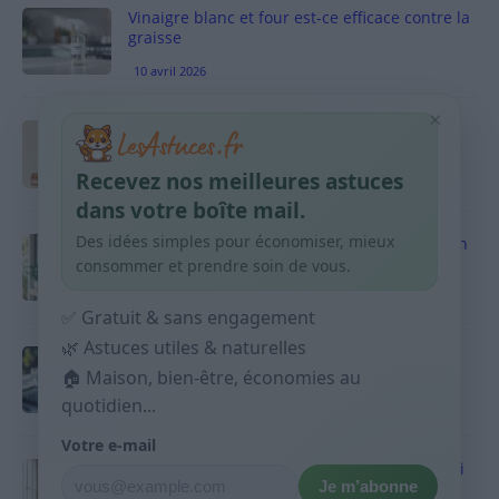
Vinaigre blanc et four est-ce efficace contre la
graisse
10 avril 2026
×
Taches pigmentaires : routine simple +
habitudes qui aident
Recevez nos meilleures astuces
9 avril 2026
dans votre boîte mail.
Des idées simples pour économiser, mieux
Produits ménagers : comment économiser en
courses sans acheter 10 sprays
consommer et prendre soin de vous.
9 avril 2026
✅ Gratuit & sans engagement
🌿 Astuces utiles & naturelles
Budget mensuel : méthode rapide pour
répartir son salaire dès le jour de paie
🏠 Maison, bien-être, économies au
quotidien...
9 avril 2026
Votre e-mail
Sport 10 minutes par jour est-ce utile et quoi
Je m’abonne
faire