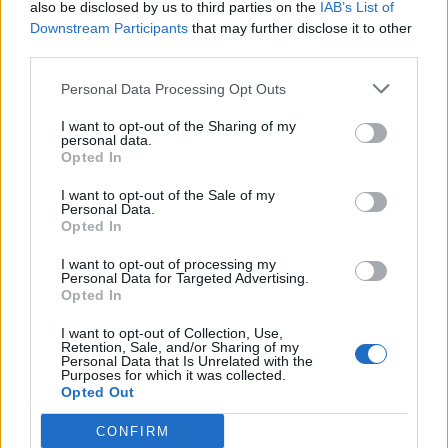
bouger, respirer ou simplement regarder par la
also be disclosed by us to third parties on the
IAB’s List of
Downstream Participants
that may further disclose it to other
fenêtre. Cela booste la concentration sur le long
third parties.
terme.
Regrouper les tâches similaires :
Traiter les
Personal Data Processing Opt Outs
mails ou passer des appels à la suite évite de
I want to opt-out of the Sharing of my
perdre du temps à changer d’activité.
personal data.
Opted In
Savoir dire non :
Refuser poliment certaines
sollicitations permet de préserver du temps pour
I want to opt-out of the Sale of my
Personal Data.
ce qui compte vraiment.
Opted In
Des petites habitudes pour soi, pour
I want to opt-out of processing my
Personal Data for Targeted Advertising.
mieux vivre chaque journée
Opted In
I want to opt-out of Collection, Use,
Prendre soin de soi ne veut pas dire ajouter des
Retention, Sale, and/or Sharing of my
contraintes. Quelques gestes simples suffisent à se
Personal Data that Is Unrelated with the
Purposes for which it was collected.
sentir mieux :
Opted Out
Boire un grand verre d’eau au réveil :
Un geste
CONFIRM