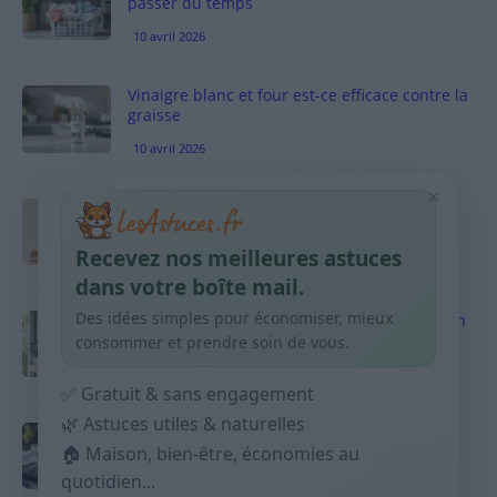
passer du temps
10 avril 2026
Vinaigre blanc et four est-ce efficace contre la
graisse
10 avril 2026
×
Taches pigmentaires : routine simple +
habitudes qui aident
Recevez nos meilleures astuces
9 avril 2026
dans votre boîte mail.
Des idées simples pour économiser, mieux
Produits ménagers : comment économiser en
courses sans acheter 10 sprays
consommer et prendre soin de vous.
9 avril 2026
✅ Gratuit & sans engagement
🌿 Astuces utiles & naturelles
Budget mensuel : méthode rapide pour
répartir son salaire dès le jour de paie
🏠 Maison, bien-être, économies au
quotidien...
9 avril 2026