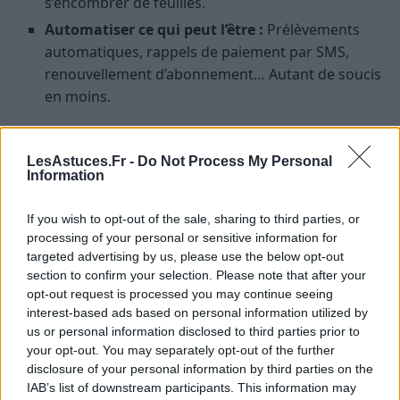
s’encombrer de feuilles.
Automatiser ce qui peut l’être :
Prélèvements
automatiques, rappels de paiement par SMS,
renouvellement d’abonnement… Autant de soucis
en moins.
Gérer son temps : l’art des micro-
pauses et des listes
LesAstuces.Fr -
Do Not Process My Personal
Information
La gestion du temps repose souvent sur de petites
If you wish to opt-out of the sale, sharing to third parties, or
astuces au quotidien :
processing of your personal or sensitive information for
targeted advertising by us, please use the below opt-out
Faire des listes réalistes :
Privilégiez des listes
section to confirm your selection. Please note that after your
courtes (3 à 5 tâches maximum) pour chaque
opt-out request is processed you may continue seeing
journée. Cela permet de rester motivé et d’éviter
interest-based ads based on personal information utilized by
us or personal information disclosed to third parties prior to
de se disperser.
your opt-out. You may separately opt-out of the further
Inclure des pauses régulières :
Toutes les 40 à 60
disclosure of your personal information by third parties on the
minutes, accordez-vous 3 à 5 minutes pour
IAB’s list of downstream participants. This information may