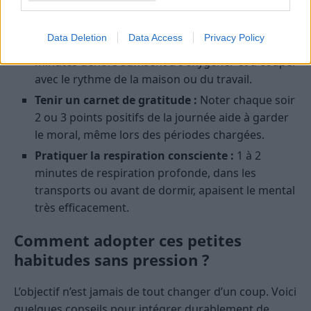
santé facile à intégrer, pour bien démarrer la
journée.
Data Deletion
Data Access
Privacy Policy
Prendre l’air quotidiennement :
Même 5
minutes dehors suffisent à s’oxygéner et à couper
avec le rythme de la maison ou du travail.
Tenir un carnet de gratitude :
Noter chaque soir
2 ou 3 points positifs de la journée aide à garder
le moral, même lors des périodes chargées.
Pratiquer la respiration consciente :
1 à 2
minutes de respiration profonde, dans les
transports ou avant de dormir, apaisent le mental
très efficacement.
Comment adopter ces petites
habitudes sans pression ?
L’objectif n’est jamais de tout changer d’un coup. Voici
quelques conseils pour intégrer durablement de