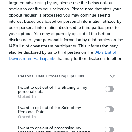
tapis trop grand risque de la surcharger.
targeted advertising by us, please use the below opt-out
section to confirm your selection. Please note that after your
Le style de la pièce
: il est important de choisir un
opt-out request is processed you may continue seeing
tapis qui s’accorde avec le style de la pièce. Un
interest-based ads based on personal information utilized by
tapis minimaliste sera parfait pour un intérieur
us or personal information disclosed to third parties prior to
moderne, tandis qu’un tapis ethnique sera parfait
your opt-out. You may separately opt-out of the further
disclosure of your personal information by third parties on the
pour un intérieur bohème.
IAB’s list of downstream participants. This information may
Les couleurs et les motifs
: il est important de
also be disclosed by us to third parties on the
IAB’s List of
choisir un tapis qui vous plaît. Les couleurs et les
Downstream Participants
that may further disclose it to other
motifs doivent s’accorder avec le reste de la
third parties.
décoration de la pièce.
Personal Data Processing Opt Outs
N’oubliez pas de bien
nettoyer votre tapis
, afin qu’il
I want to opt-out of the Sharing of my
personal data.
ne fasse pas sale.
Opted In
DÉCORATION
I want to opt-out of the Sale of my
Personal Data.
Opted In
I want to opt-out of processing my
Personal Data for Targeted Advertising.