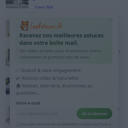
10 avril 2026
×
Taches pigmentaires : routine simple +
habitudes qui aident
Recevez nos meilleures astuces
9 avril 2026
dans votre boîte mail.
Des idées simples pour économiser, mieux
Produits ménagers : comment économiser en
courses sans acheter 10 sprays
consommer et prendre soin de vous.
9 avril 2026
✅ Gratuit & sans engagement
🌿 Astuces utiles & naturelles
Budget mensuel : méthode rapide pour
répartir son salaire dès le jour de paie
🏠 Maison, bien-être, économies au
quotidien...
9 avril 2026
Votre e-mail
Sport 10 minutes par jour est-ce utile et quoi
Je m’abonne
faire
9 avril 2026
J’accepte de recevoir la newsletter LesAstuces.fr par e-