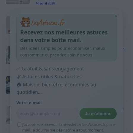
10 avril 2026
×
Taches pigmentaires : routine simple +
habitudes qui aident
Recevez nos meilleures astuces
9 avril 2026
dans votre boîte mail.
Des idées simples pour économiser, mieux
Produits ménagers : comment économiser en
courses sans acheter 10 sprays
consommer et prendre soin de vous.
9 avril 2026
✅ Gratuit & sans engagement
🌿 Astuces utiles & naturelles
Budget mensuel : méthode rapide pour
🏠 Maison, bien-être, économies au
répartir son salaire dès le jour de paie
quotidien...
9 avril 2026
Votre e-mail
Sport 10 minutes par jour est-ce utile et quoi
Je m’abonne
faire
9 avril 2026
J’accepte de recevoir la newsletter LesAstuces.fr par e-
mail. Je pourrai me désinscrire à tout moment.