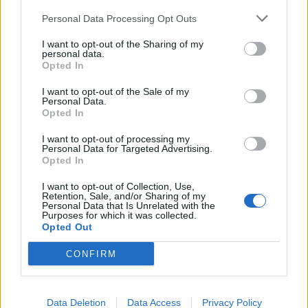
Le miel de sapin :
apprécié pour son action sur la
Personal Data Processing Opt Outs
toux sèche et les bronchites.
I want to opt-out of the Sharing of my
Le miel de manuka :
originaire de Nouvelle-
personal data.
Opted In
Zélande, très prisé pour ses propriétés
antibactériennes exceptionnelles (attention, son
I want to opt-out of the Sale of my
Personal Data.
prix est élevé).
Opted In
Il est conseillé de choisir un miel local, non pasteurisé
I want to opt-out of processing my
Personal Data for Targeted Advertising.
et issu de l’agriculture biologique si possible, afin de
Opted In
profiter au maximum de ses bienfaits.
I want to opt-out of Collection, Use,
Retention, Sale, and/or Sharing of my
Bien utiliser le miel : précautions et
Personal Data that Is Unrelated with the
Purposes for which it was collected.
conseils pratiques
Opted Out
Le miel est un produit naturel, mais il doit être
CONFIRM
consommé avec discernement :
Ne pas donner de miel aux enfants de moins de 1
Data Deletion
Data Access
Privacy Policy