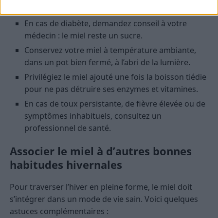
an (risque de botulisme infantile).
En cas de diabète, demandez conseil à votre
médecin : le miel reste un sucre.
Conservez votre miel à température ambiante,
dans un pot bien fermé, à l’abri de la lumière.
Privilégiez le miel ajouté une fois la boisson tiédie
pour ne pas détruire ses enzymes et vitamines.
En cas de toux persistante, de fièvre élevée ou de
symptômes inhabituels, consultez un
professionnel de santé.
Associer le miel à d’autres bonnes
habitudes hivernales
Pour traverser l’hiver en pleine forme, le miel doit
s’intégrer dans un mode de vie sain. Voici quelques
astuces complémentaires :