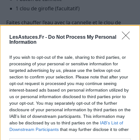
1 clou de girofle (facultatif)
Faites chauffer l’eau avec la cannelle et le clou de
girofle. Laissez infuser 5 minutes, retirez les épices,
LesAstuces.Fr -
Do Not Process My Personal
ajoutez le citron et le miel. À boire bien chaud le soir
Information
pour faciliter l’endormissement et apaiser la toux.
If you wish to opt-out of the sale, sharing to third parties, or
Conseils pour bien choisir son miel
processing of your personal or sensitive information for
en hiver
targeted advertising by us, please use the below opt-out
section to confirm your selection. Please note that after your
Tous les miels ne se valent pas en termes de goût et
opt-out request is processed you may continue seeing
interest-based ads based on personal information utilized by
de propriétés. Pour accompagner l’hiver, privilégiez :
us or personal information disclosed to third parties prior to
your opt-out. You may separately opt-out of the further
Le miel de thym :
reconnu pour ses vertus
disclosure of your personal information by third parties on the
antiseptiques et son efficacité contre les maux de
IAB’s list of downstream participants. This information may
gorge.
also be disclosed by us to third parties on the
IAB’s List of
Downstream Participants
that may further disclose it to other
Le miel d’eucalyptus :
idéal pour dégager les
third parties.
voies respiratoires.