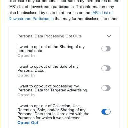
disclosure of your personal information by third parties on the
moins de 10% de l’apport énergétique quotidien,
IAB’s list of downstream participants. This information may
idéalement 5% pour un bénéfice santé optimal. Cela
also be disclosed by us to third parties on the
IAB’s List of
Downstream Participants
that may further disclose it to other
représente environ 25 à 50 g de sucre ajouté par jour
third parties.
pour un adulte.
Personal Data Processing Opt Outs
Le miel n’est donc pas une exception : même s’il
possède des qualités nutritionnelles supérieures, il
I want to opt-out of the Sharing of my
personal data.
doit être consommé avec la même modération que le
Opted In
sucre blanc.
I want to opt-out of the Sale of my
Personal Data.
Pourquoi faut-il modérer le miel aussi ?
Opted In
Même s’il contient plus de nutriments, il reste
I want to opt-out of processing my
Personal Data for Targeted Advertising.
très riche en sucres rapides.
Opted In
À haute dose, il peut favoriser la prise de poids,
I want to opt-out of Collection, Use,
les caries et les risques de troubles métaboliques,
Retention, Sale, and/or Sharing of my
Personal Data that Is Unrelated with the
au même titre que d’autres sucres ajoutés.
Purposes for which it was collected.
Opted Out
Chez les enfants de moins d’un an, le miel est