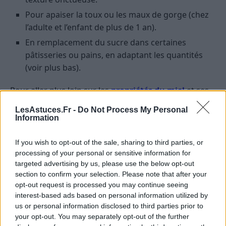
Pour apaiser la toux ou les maux de gorge (chez
l’adulte et l’enfant de plus de 1 an).
En remplacement du sucre dans certaines
pâtisseries ou pains, en adaptant les quantités
(voir plus bas).
Pour aller plus loin sur les
propriétés du miel
et ses
multiples usages, n’hésitez pas à consulter notre
LesAstuces.Fr -
Do Not Process My Personal
dossier détaillé.
Information
Miel ou sucre : quelles limites de
If you wish to opt-out of the sale, sharing to third parties, or
consommation ?
processing of your personal or sensitive information for
targeted advertising by us, please use the below opt-out
section to confirm your selection. Please note that after your
Les recommandations officielles
opt-out request is processed you may continue seeing
interest-based ads based on personal information utilized by
L’Organisation mondiale de la santé (OMS)
us or personal information disclosed to third parties prior to
recommande de limiter la consommation de sucres
your opt-out. You may separately opt-out of the further
libres (tous les sucres ajoutés, y compris le miel) à