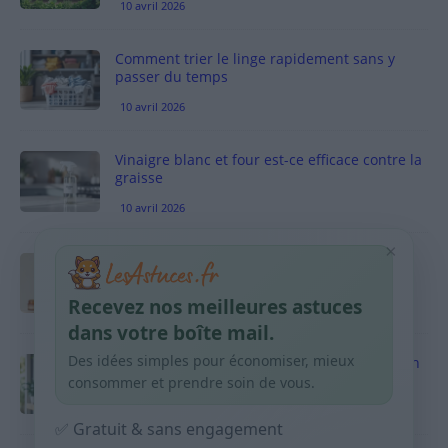
10 avril 2026
Comment trier le linge rapidement sans y
passer du temps
10 avril 2026
Vinaigre blanc et four est-ce efficace contre la
graisse
10 avril 2026
×
Taches pigmentaires : routine simple +
habitudes qui aident
Recevez nos meilleures astuces
9 avril 2026
dans votre boîte mail.
Des idées simples pour économiser, mieux
Produits ménagers : comment économiser en
courses sans acheter 10 sprays
consommer et prendre soin de vous.
9 avril 2026
✅ Gratuit & sans engagement