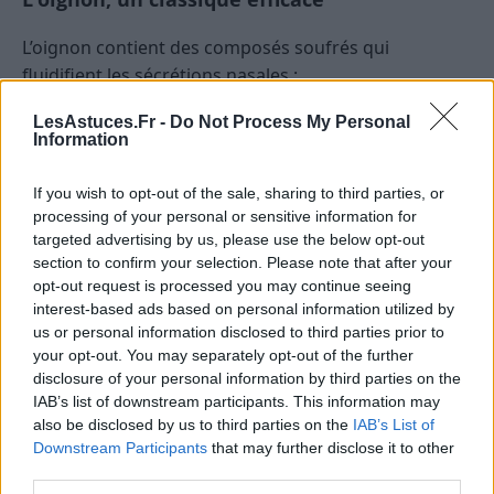
L’oignon contient des composés soufrés qui
fluidifient les sécrétions nasales :
LesAstuces.Fr -
Do Not Process My Personal
Coupez un oignon en deux et placez-le sur la
Information
table de nuit.
Laissez diffuser ses vapeurs pendant la nuit pour
If you wish to opt-out of the sale, sharing to third parties, or
faciliter la respiration.
processing of your personal or sensitive information for
targeted advertising by us, please use the below opt-out
Ce remède de grand-mère est sans danger, même
section to confirm your selection. Please note that after your
pour les enfants.
opt-out request is processed you may continue seeing
interest-based ads based on personal information utilized by
Le cataplasme de moutarde
us or personal information disclosed to third parties prior to
your opt-out. You may separately opt-out of the further
Ce remède traditionnel peut aider à décongestionner
disclosure of your personal information by third parties on the
le nez :
IAB’s list of downstream participants. This information may
also be disclosed by us to third parties on the
IAB’s List of
Mélangez de la farine de moutarde à de l’eau
Downstream Participants
that may further disclose it to other
third parties.
tiède pour obtenir une pâte.