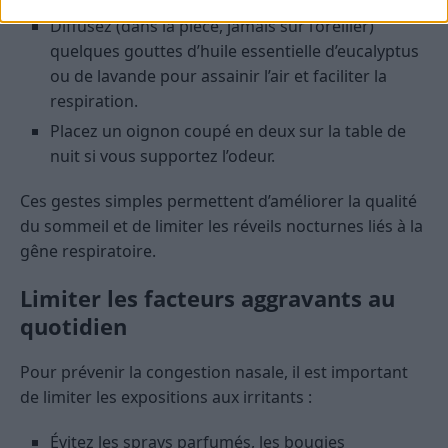
Diffusez (dans la pièce, jamais sur l’oreiller)
quelques gouttes d’huile essentielle d’eucalyptus
ou de lavande pour assainir l’air et faciliter la
respiration.
Placez un oignon coupé en deux sur la table de
nuit si vous supportez l’odeur.
Ces gestes simples permettent d’améliorer la qualité
du sommeil et de limiter les réveils nocturnes liés à la
gêne respiratoire.
Limiter les facteurs aggravants au
quotidien
Pour prévenir la congestion nasale, il est important
de limiter les expositions aux irritants :
Évitez les sprays parfumés, les bougies