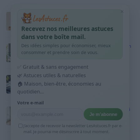
×
Taches pigmentaires : routine simple +
habitudes qui aident
Recevez nos meilleures astuces
9 avril 2026
dans votre boîte mail.
Des idées simples pour économiser, mieux
Produits ménagers : comment économiser en
courses sans acheter 10 sprays
consommer et prendre soin de vous.
9 avril 2026
✅ Gratuit & sans engagement
🌿 Astuces utiles & naturelles
Budget mensuel : méthode rapide pour
répartir son salaire dès le jour de paie
🏠 Maison, bien-être, économies au
quotidien...
9 avril 2026
Votre e-mail
Sport 10 minutes par jour est-ce utile et quoi
Je m’abonne
faire
9 avril 2026
J’accepte de recevoir la newsletter LesAstuces.fr par e-
mail. Je pourrai me désinscrire à tout moment.