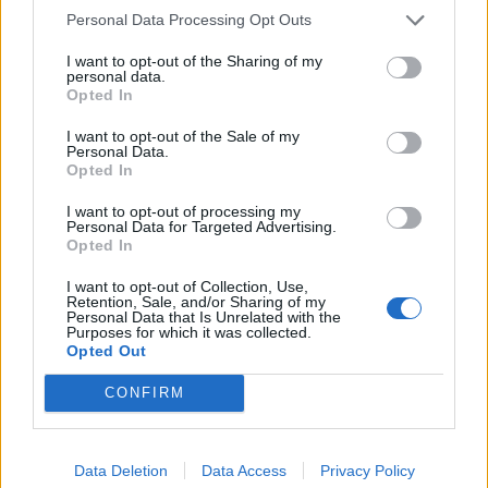
Appliquez-la sur la poitrine (jamais sur le visage),
Personal Data Processing Opt Outs
laissez poser quelques minutes sous surveillance.
I want to opt-out of the Sharing of my
Attention : à éviter chez l’enfant et les peaux
personal data.
Opted In
sensibles car cela peut irriter.
I want to opt-out of the Sale of my
Gérer un nez bouché la nuit : astuces
Personal Data.
Opted In
pour mieux dormir
I want to opt-out of processing my
Personal Data for Targeted Advertising.
La congestion nasale a tendance à s’aggraver en
Opted In
position allongée. Voici quelques conseils pour limiter
l’encombrement nocturne :
I want to opt-out of Collection, Use,
Retention, Sale, and/or Sharing of my
Personal Data that Is Unrelated with the
Purposes for which it was collected.
Surélevez votre oreiller pour garder la tête plus
Opted Out
haute que le reste du corps.
CONFIRM
Nettoyez votre nez avant de vous coucher avec
du sérum physiologique.
Utilisez un humidificateur d’air si l’environnement
Data Deletion
Data Access
Privacy Policy
est sec.