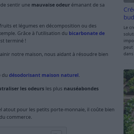
 de sentir une
mauvaise odeur
émanant de sa
Cré
bud
e fruits et légumes en décomposition ou des
Le c
emple. Grâce à l’utilisation du
bicarbonate de
solut
st terminé !
impor
peut 
sainir notre maison, nous aidant à résoudre bien
dan
te du
désodorisant maison naturel
.
traliser les odeurs
les plus
nauséabondes
l atout pour les petits porte-monnaie, il coûte bien
 du commerce.