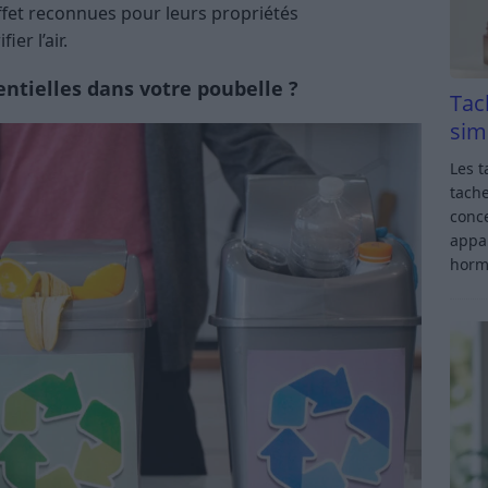
effet reconnues pour leurs propriétés
er l’air.
entielles dans votre poubelle ?
Tac
sim
Les t
tache
conce
appar
horm