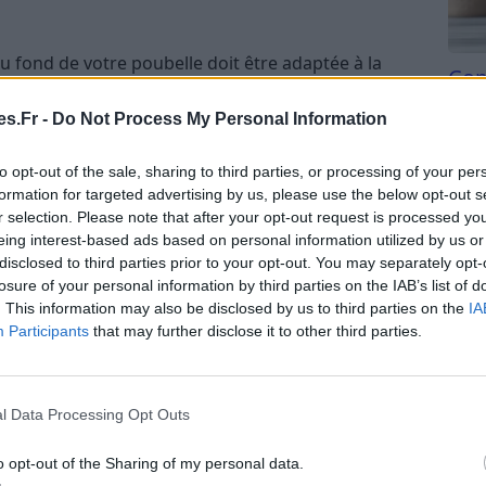
u fond de votre poubelle doit être adaptée à la
Com
se suffit généralement à
chasser toutes les odeurs
san
ents, cette méthode fonctionne parfaitement pour
s.Fr -
Do Not Process My Personal Information
otre poubelle à couche.
Tri d
beauc
to opt-out of the sale, sharing to third parties, or processing of your per
du l
nce du bicarbonate technique car il est moins cher
formation for targeted advertising by us, please use the below opt-out s
compl
r selection. Please note that after your opt-out request is processed y
astu
eing interest-based ads based on personal information utilized by us or
disclosed to third parties prior to your opt-out. You may separately opt-
icarbonate pour votre poubelle
losure of your personal information by third parties on the IAB’s list of
. This information may also be disclosed by us to third parties on the
IA
e
ne se limite pas seulement à la neutralisation des
Participants
that may further disclose it to other third parties.
ut également être un excellent allié pour le
l Data Processing Opt Outs
o opt-out of the Sharing of my personal data.
suffit de la saupoudrer de bicarbonate de soude,