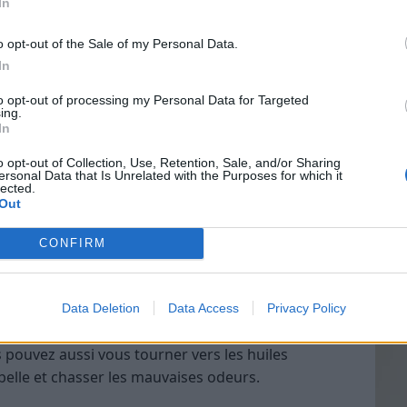
In
avec une éponge ou une brosse. Le bicarbonate de
ces et à éliminer les taches. Après avoir frotté,
o opt-out of the Sale of my Personal Data.
aire.
In
Vin
to opt-out of processing my Personal Data for Targeted
eff
ing.
In
alement des
propriétés antibactériennes
. Il peut
Vinai
i peuvent se développer dans votre poubelle et qui
grais
o opt-out of Collection, Use, Retention, Sale, and/or Sharing
ersonal Data that Is Unrelated with the Purposes for which it
les p
ises odeurs.
lected.
de p
Out
nate de soude pour le nettoyage de votre poubelle,
nt propre et hygiénique dans votre cuisine.
CONFIRM
sentielles pour l’entretien de votre
Data Deletion
Data Access
Privacy Policy
 pouvez aussi vous tourner vers les huiles
belle et chasser les mauvaises odeurs.