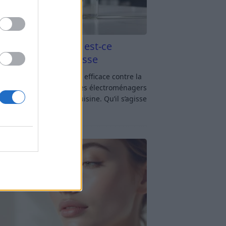
aigre blanc et four est-ce
icace contre la graisse
gre blanc et four : est-ce efficace contre la
se ? Le four fait partie des électroménagers
lus sollicités dans une cuisine. Qu’il s’agisse
réparer un gratin, de
[…]