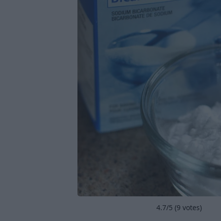
4.7
/5 (
9
votes)