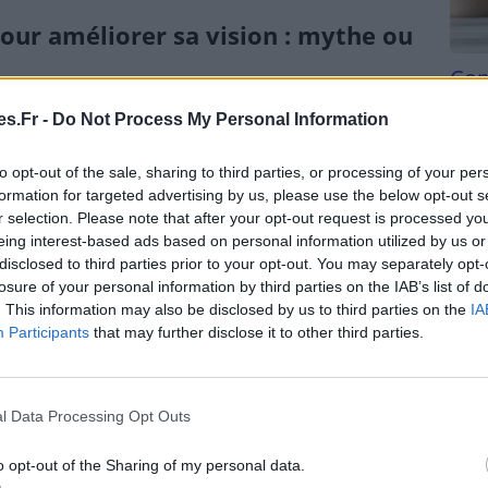
our améliorer sa vision : mythe ou
Com
san
pouvoir améliorer la vue sans chirurgie ni
s.Fr -
Do Not Process My Personal Information
rie selon la nature du problème visuel et la rigueur
Tri d
beauc
Voici un panorama des méthodes les plus répandues.
to opt-out of the sale, sharing to third parties, or processing of your per
du l
formation for targeted advertising by us, please use the below opt-out s
compl
euvent-ils réellement aider ?
r selection. Please note that after your opt-out request is processed y
astu
eing interest-based ads based on personal information utilized by us or
disclosed to third parties prior to your opt-out. You may separately opt-
enforcer ou à détendre les muscles qui contrôlent le
losure of your personal information by third parties on the IAB’s list of
onnus :
. This information may also be disclosed by us to third parties on the
IA
Participants
that may further disclose it to other third parties.
e par le Dr William Bates, elle repose sur des
calisation
vre un objet en mouvement avec les yeux pour
l Data Processing Opt Outs
s 20 minutes, regarder à 20 pieds (6 mètres) pour
o opt-out of the Sharing of my personal data.