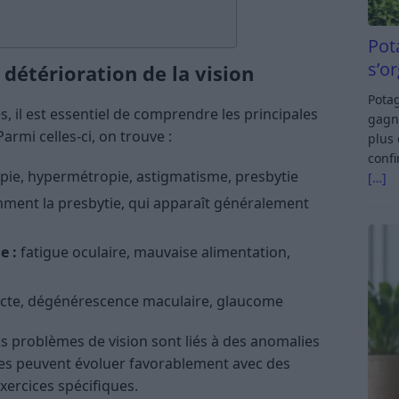
Pot
s’o
 détérioration de la vision
Potag
s, il est essentiel de comprendre les principales
gagn
armi celles-ci, on trouve :
plus 
confi
ie, hypermétropie, astigmatisme, presbytie
[…]
ent la presbytie, qui apparaît généralement
e :
fatigue oculaire, mauvaise alimentation,
cte, dégénérescence maculaire, glaucome
ins problèmes de vision sont liés à des anomalies
tres peuvent évoluer favorablement avec des
ercices spécifiques.