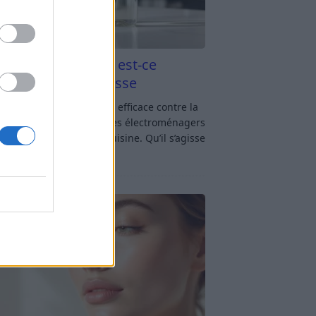
aigre blanc et four est-ce
icace contre la graisse
gre blanc et four : est-ce efficace contre la
se ? Le four fait partie des électroménagers
lus sollicités dans une cuisine. Qu’il s’agisse
réparer un gratin, de
[…]