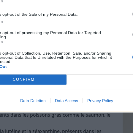
In
o opt-out of the Sale of my Personal Data.
 de preuves scientifiques solides confirmant que ces
In
t des défauts de réfraction tels que la myopie ou
Vin
 aider à réduire la fatigue oculaire et à améliorer
to opt-out of processing my Personal Data for Targeted
eff
ux qui passent beaucoup de temps devant un écran.
ing.
In
Vinai
 à la santé oculaire
grais
o opt-out of Collection, Use, Retention, Sale, and/or Sharing
ersonal Data that Is Unrelated with the Purposes for which it
les p
lected.
la vision
de p
Out
le clé dans la prévention de certaines maladies
CONFIRM
ir une bonne vision. Parmi les nutriments
Data Deletion
Data Access
Privacy Policy
vitamine E, zinc, lutéine et zéaxanthine
ents dans les poissons gras comme le saumon, le
 lutéine et la zéaxanthine, présents dans les