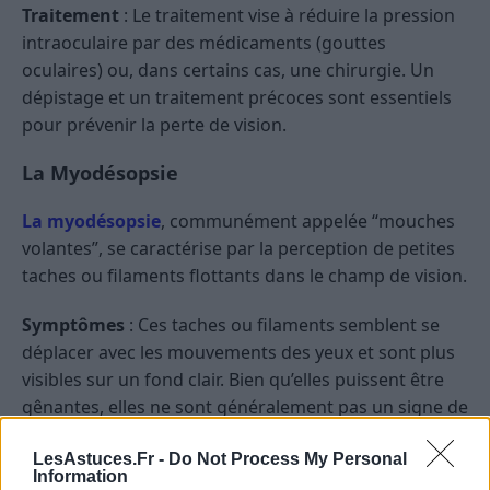
Traitement
: Le traitement vise à réduire la pression
intraoculaire par des médicaments (gouttes
oculaires) ou, dans certains cas, une chirurgie. Un
dépistage et un traitement précoces sont essentiels
pour prévenir la perte de vision.
La Myodésopsie
La myodésopsie
, communément appelée “mouches
volantes”, se caractérise par la perception de petites
taches ou filaments flottants dans le champ de vision.
Symptômes
: Ces taches ou filaments semblent se
déplacer avec les mouvements des yeux et sont plus
visibles sur un fond clair. Bien qu’elles puissent être
gênantes, elles ne sont généralement pas un signe de
conditions graves.
LesAstuces.Fr -
Do Not Process My Personal
Information
Causes
: La myodésopsie résulte principalement de