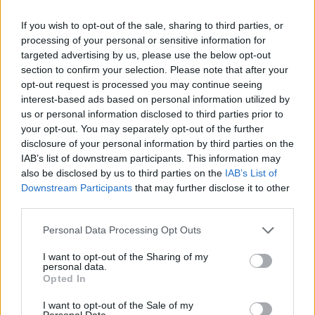
changements naturels dans le corps vitré de l’œil,
If you wish to opt-out of the sale, sharing to third parties, or
particulièrement avec l’âge. Des inflammations, des
processing of your personal or sensitive information for
lésions oculaires ou certaines maladies oculaires
targeted advertising by us, please use the below opt-out
peuvent également en être la cause.
section to confirm your selection. Please note that after your
opt-out request is processed you may continue seeing
Traitement
: Dans la plupart des cas, aucun
interest-based ads based on personal information utilized by
traitement n’est nécessaire, et les personnes
us or personal information disclosed to third parties prior to
your opt-out. You may separately opt-out of the further
s’adaptent généralement à ces particules flottantes.
disclosure of your personal information by third parties on the
Cependant, une consultation ophtalmologique est
IAB’s list of downstream participants. This information may
recommandée pour écarter toute pathologie sous-
also be disclosed by us to third parties on the
IAB’s List of
jacente, surtout si les symptômes changent
Downstream Participants
that may further disclose it to other
rapidement ou s’accompagnent de flashs de lumière
third parties.
ou d’une perte de vision.
Personal Data Processing Opt Outs
Prévention et Soins des Yeux
I want to opt-out of the Sharing of my
personal data.
Opted In
La prévention et les soins appropriés sont essentiels
pour maintenir une bonne santé oculaire et prévenir
I want to opt-out of the Sale of my
Personal Data.