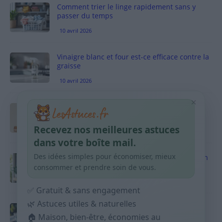
Comment trier le linge rapidement sans y
passer du temps
10 avril 2026
Vinaigre blanc et four est-ce efficace contre la
graisse
10 avril 2026
×
Taches pigmentaires : routine simple +
habitudes qui aident
Recevez nos meilleures astuces
9 avril 2026
dans votre boîte mail.
Des idées simples pour économiser, mieux
Produits ménagers : comment économiser en
courses sans acheter 10 sprays
consommer et prendre soin de vous.
9 avril 2026
✅ Gratuit & sans engagement
🌿 Astuces utiles & naturelles
Budget mensuel : méthode rapide pour
répartir son salaire dès le jour de paie
🏠 Maison, bien-être, économies au