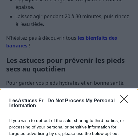
épaisse.
Laissez agir pendant 20 à 30 minutes, puis rincez
à l’eau tiède.
N’hésitez pas à découvrir tous
les bienfaits des
bananes
!
Les astuces pour prévenir les pieds
secs au quotidien
Pour garder vos pieds hydratés et en bonne santé,
suivez ces conseils simples et efficaces :
LesAstuces.Fr -
Do Not Process My Personal
Bien choisir ses chaussures et ses
Information
chaussettes
If you wish to opt-out of the sale, sharing to third parties, or
Optez pour des chaussures en matériaux naturels
processing of your personal or sensitive information for
(comme le cuir) qui permettent à vos pieds de
targeted advertising by us, please use the below opt-out