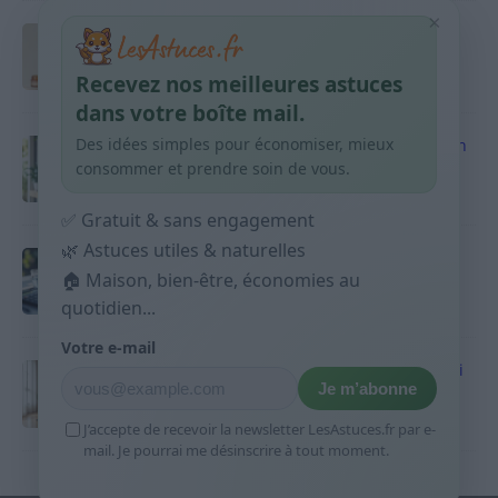
×
Taches pigmentaires : routine simple +
habitudes qui aident
Recevez nos meilleures astuces
9 avril 2026
dans votre boîte mail.
Des idées simples pour économiser, mieux
Produits ménagers : comment économiser en
courses sans acheter 10 sprays
consommer et prendre soin de vous.
9 avril 2026
✅ Gratuit & sans engagement
🌿 Astuces utiles & naturelles
Budget mensuel : méthode rapide pour
répartir son salaire dès le jour de paie
🏠 Maison, bien-être, économies au
quotidien...
9 avril 2026
Votre e-mail
Sport 10 minutes par jour est-ce utile et quoi
Je m’abonne
faire
9 avril 2026
J’accepte de recevoir la newsletter LesAstuces.fr par e-
mail. Je pourrai me désinscrire à tout moment.