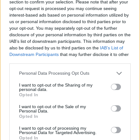
respirer.
section to confirm your selection. Please note that after your
opt-out request is processed you may continue seeing
interest-based ads based on personal information utilized by
Portez des chaussettes en fibres naturelles, comme
us or personal information disclosed to third parties prior to
le coton, pour éviter la transpiration excessive et les
your opt-out. You may separately opt-out of the further
irritations.
disclosure of your personal information by third parties on the
IAB’s list of downstream participants. This information may
Une bonne respiration évitera également d’avoir les
also be disclosed by us to third parties on the
IAB’s List of
pieds gonflés
!
Downstream Participants
that may further disclose it to other
third parties.
Adopter une bonne hygiène de pieds
Personal Data Processing Opt Outs
Lavez vos pieds quotidiennement avec un savon doux
I want to opt-out of the Sharing of my
et de l’eau tiède (évitez l’eau trop chaude).
personal data.
Opted In
Séchez bien vos pieds après chaque lavage, en
I want to opt-out of the Sale of my
particulier entre les orteils, pour éviter les infections
Personal Data.
Opted In
fongiques.
I want to opt-out of processing my
Pour le plus grand bien-être de vos pieds, pas à faire
Personal Data for Targeted Advertising.
Opted In