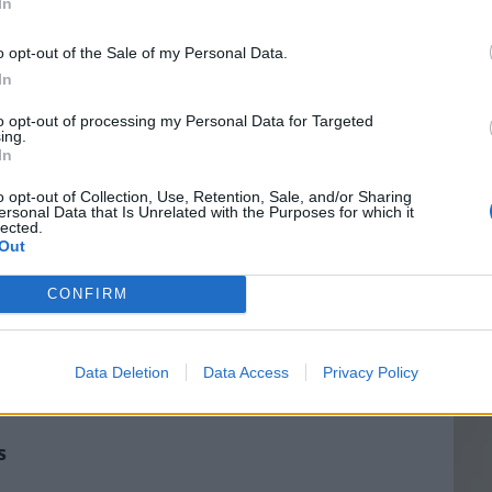
In
royeur
o opt-out of the Sale of my Personal Data.
In
t commodité. Vous obtenez un café fraîchement
Vin
e ces machines intègrent une fonction pour
to opt-out of processing my Personal Data for Targeted
eff
ing.
In
Vinai
grais
o opt-out of Collection, Use, Retention, Sale, and/or Sharing
ersonal Data that Is Unrelated with the Purposes for which it
les p
lected.
e pour un café parfait.
de p
Out
ande pour une fraîcheur optimale.
CONFIRM
les machines manuelles.
Data Deletion
Data Access
Privacy Policy
lan de travail.
s