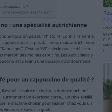
votre cappuccino ?
Pot
 votre cappuccino à la maison ?
s’o
ino : une spécialité autrichienne
Potag
gagn
enchons-nous un peu sur l’histoire. Contrairement à
plus 
du cappuccino n’est pas italienne, mais autrichienne.
confi
“Kapuziner”. C’est au XVIIe siècle que ce délice a
[…]
obes marron des moines capucins. Les Autrichiens y
cappuccino est devenu une boisson incontournable
fé pour un cappuccino de qualité ?
 il est nécessaire de choisir la bonne machine !
, surmontant un expresso corsé… un rêve éveillé
quelle machine choisir pour réaliser chez vous un
 viennois ? Suivez le guide !