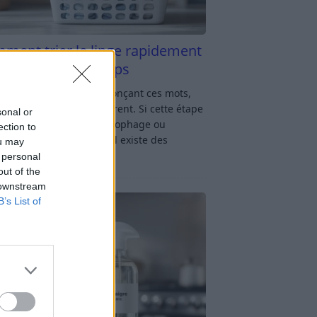
ment trier le linge rapidement
s y passer du temps
u linge : rien qu’en prononçant ces mots,
oup d’entre nous soupirent. Si cette étape
sonal or
avage vous semble chronophage ou
ection to
iquée, rassurez-vous : il existe des
ou may
ces simples
[…]
 personal
out of the
 downstream
B’s List of