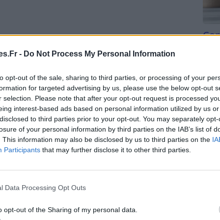
Com
du café, ces machines sont incontournables. Elles
san
aque étape, du dosage du café à la température de
s.Fr -
Do Not Process My Personal Information
Tri d
beauc
to opt-out of the sale, sharing to third parties, or processing of your per
du l
formation for targeted advertising by us, please use the below opt-out s
compl
r selection. Please note that after your opt-out request is processed y
iser votre café.
astu
eing interest-based ads based on personal information utilized by us or
disclosed to third parties prior to your opt-out. You may separately opt-
ne consistance sur mesure.
losure of your personal information by third parties on the IAB’s list of
. This information may also be disclosed by us to third parties on the
IA
Participants
that may further disclose it to other third parties.
ur maîtriser toutes les subtilités.
l Data Processing Opt Outs
rmi de
nombreux choix de machines à expresso
o opt-out of the Sharing of my personal data.
.