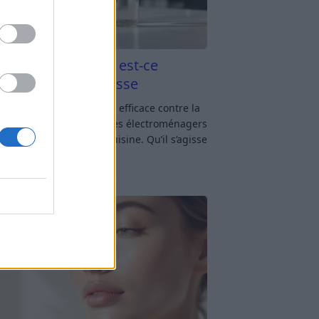
aigre blanc et four est-ce
icace contre la graisse
gre blanc et four : est-ce efficace contre la
se ? Le four fait partie des électroménagers
lus sollicités dans une cuisine. Qu’il s’agisse
réparer un gratin, de
[…]