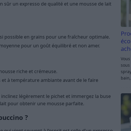
n sûr un expresso de qualité et une mousse de lait
Pro
 si possible en grains pour une fraîcheur optimale.
éco
 moyenne pour un goût équilibré et non amer.
ach
Vous 
sous 
e mousse riche et crémeuse.
spray
bain,
is et à température ambiante avant de le faire
: inclinez légèrement le pichet et immergez la buse
 lait pour obtenir une mousse parfaite.
puccino ?
qui vient souvent à l’esprit est celle d’un expresso