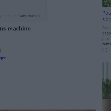
Pot
pain maison sans machine
s’o
ans machine
Potag
gagn
plus 
confi
[…]
)
ger