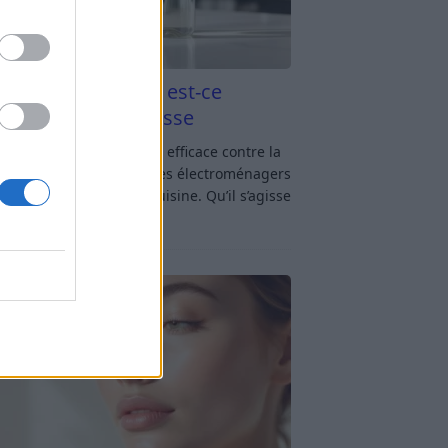
aigre blanc et four est-ce
icace contre la graisse
gre blanc et four : est-ce efficace contre la
se ? Le four fait partie des électroménagers
lus sollicités dans une cuisine. Qu’il s’agisse
réparer un gratin, de
[…]