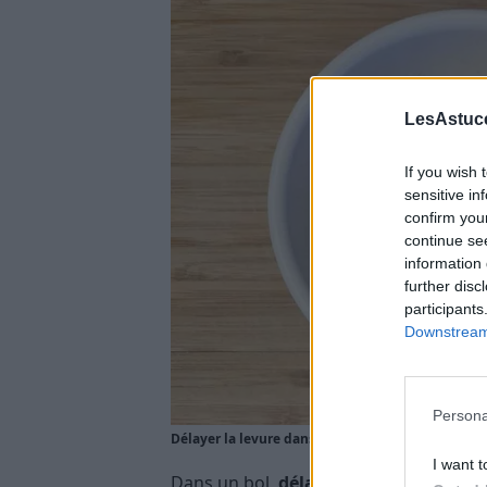
LesAstuce
If you wish 
sensitive in
confirm you
continue se
information 
further disc
participants
Downstream 
Persona
Délayer la levure dans un bol
I want t
Dans un bol,
délayer la levure
dans un