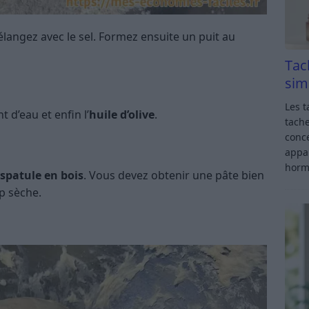
langez avec le sel. Formez ensuite un puit au
Tac
sim
Les t
nt d’eau et enfin l’
huile d’olive
.
tache
conce
appar
horm
spatule en bois
. Vous devez obtenir une pâte bien
op sèche.