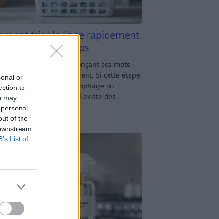
ment trier le linge rapidement
s y passer du temps
u linge : rien qu’en prononçant ces mots,
oup d’entre nous soupirent. Si cette étape
sonal or
avage vous semble chronophage ou
ection to
iquée, rassurez-vous : il existe des
ou may
ces simples
[…]
 personal
out of the
 downstream
B’s List of