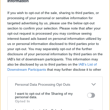
Information
yeux
Conclusion
If you wish to opt-out of the sale, sharing to third parties, or
processing of your personal or sensitive information for
targeted advertising by us, please use the below opt-out
Une routine de soin du visage complète et adaptée à
section to confirm your selection. Please note that after your
son type de peau est essentielle pour garder une
opt-out request is processed you may continue seeing
peau belle
et en bonne santé à 40 ans.
interest-based ads based on personal information utilized by
us or personal information disclosed to third parties prior to
En suivant ces conseils, vous pourrez retarder
your opt-out. You may separately opt-out of the further
l’apparition des signes du vieillissement et profiter
disclosure of your personal information by third parties on the
IAB’s list of downstream participants. This information may
d’une peau jeune et éclatante pendant de
also be disclosed by us to third parties on the
IAB’s List of
nombreuses années.
Downstream Participants
that may further disclose it to other
third parties.
BEAUTÉ
SOIN VISAGE & CORPS
Personal Data Processing Opt Outs
I want to opt-out of the Sharing of my
personal data.
Opted In