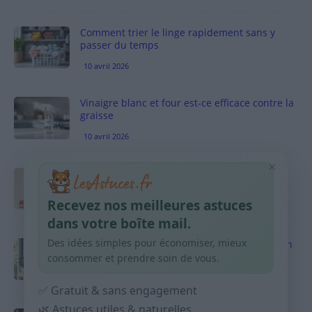
Comment trier le linge rapidement sans y
passer du temps
10 avril 2026
Vinaigre blanc et four est-ce efficace contre la
graisse
10 avril 2026
×
Taches pigmentaires : routine simple +
habitudes qui aident
Recevez nos meilleures astuces
9 avril 2026
dans votre boîte mail.
Des idées simples pour économiser, mieux
Produits ménagers : comment économiser en
courses sans acheter 10 sprays
consommer et prendre soin de vous.
9 avril 2026
✅ Gratuit & sans engagement
🌿 Astuces utiles & naturelles