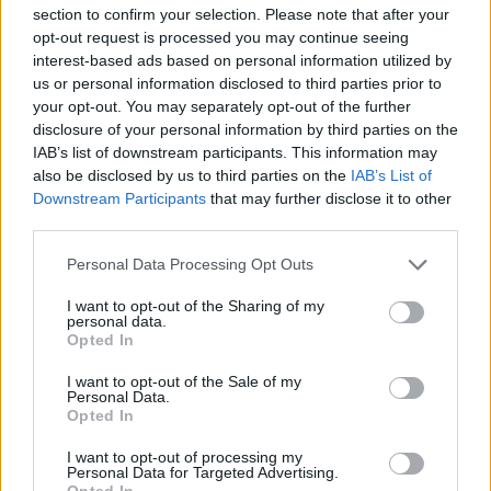
Pâtisserie :
huile de tournesol pour sa neutralité
section to confirm your selection. Please note that after your
opt-out request is processed you may continue seeing
Les bienfaits pour la santé : quelle
interest-based ads based on personal information utilized by
différence ?
us or personal information disclosed to third parties prior to
your opt-out. You may separately opt-out of the further
disclosure of your personal information by third parties on the
Les avantages de l’huile d’olive
IAB’s list of downstream participants. This information may
also be disclosed by us to third parties on the
IAB’s List of
L’huile d’olive, notamment l’extra vierge, est reconnue
Downstream Participants
that may further disclose it to other
pour ses propriétés anti-inflammatoires, grâce à ses
third parties.
polyphénols et ses antioxydants. Elle contribue à la
réduction du risque de maladies cardiovasculaires, en
Personal Data Processing Opt Outs
aidant à abaisser le mauvais cholestérol (LDL) et à
I want to opt-out of the Sharing of my
augmenter le bon cholestérol (HDL). Sa richesse en
personal data.
Opted In
acides mono-insaturés favorise également la santé
du système cardiovasculaire.
I want to opt-out of the Sale of my
Personal Data.
Opted In
Les bénéfices de l’huile de tournesol
I want to opt-out of processing my
L’huile de tournesol est une bonne source de
Personal Data for Targeted Advertising.
Opted In