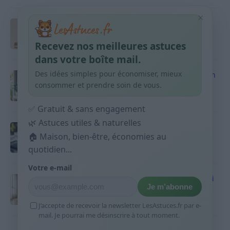
×
Taches pigmentaires : routine simple +
habitudes qui aident
Recevez nos meilleures astuces
9 avril 2026
dans votre boîte mail.
Des idées simples pour économiser, mieux
Produits ménagers : comment économiser en
courses sans acheter 10 sprays
consommer et prendre soin de vous.
9 avril 2026
✅ Gratuit & sans engagement
🌿 Astuces utiles & naturelles
Budget mensuel : méthode rapide pour
répartir son salaire dès le jour de paie
🏠 Maison, bien-être, économies au
quotidien...
9 avril 2026
Votre e-mail
Sport 10 minutes par jour est-ce utile et quoi
Je m’abonne
faire
9 avril 2026
J’accepte de recevoir la newsletter LesAstuces.fr par e-
mail. Je pourrai me désinscrire à tout moment.