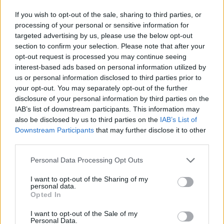
Sensation de fatigue ou de stress intense
Besoin de détente après une période d’activité
If you wish to opt-out of the sale, sharing to third parties, or
processing of your personal or sensitive information for
intense
targeted advertising by us, please use the below opt-out
Pour améliorer la qualité du sommeil
section to confirm your selection. Please note that after your
En complément d’autres méthodes de relaxation
opt-out request is processed you may continue seeing
interest-based ads based on personal information utilized by
comme la méditation ou le yoga
us or personal information disclosed to third parties prior to
your opt-out. You may separately opt-out of the further
Quand opter pour un massage
disclosure of your personal information by third parties on the
thérapeutique ?
IAB’s list of downstream participants. This information may
also be disclosed by us to third parties on the
IAB’s List of
Douleurs musculaires ou articulaires chroniques
Downstream Participants
that may further disclose it to other
Récupération après une blessure ou une
third parties.
chirurgie
Personal Data Processing Opt Outs
Pathologies spécifiques comme la fibromyalgie
I want to opt-out of the Sharing of my
ou la sciatique
personal data.
Limitations de mouvement ou raideurs
Opted In
musculaires
I want to opt-out of the Sale of my
Personal Data.