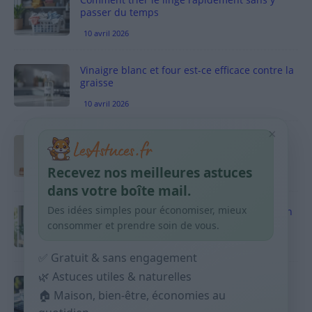
passer du temps
10 avril 2026
Vinaigre blanc et four est-ce efficace contre la
graisse
10 avril 2026
×
Taches pigmentaires : routine simple +
habitudes qui aident
Recevez nos meilleures astuces
9 avril 2026
dans votre boîte mail.
Des idées simples pour économiser, mieux
Produits ménagers : comment économiser en
courses sans acheter 10 sprays
consommer et prendre soin de vous.
9 avril 2026
✅ Gratuit & sans engagement
🌿 Astuces utiles & naturelles
Budget mensuel : méthode rapide pour
répartir son salaire dès le jour de paie
🏠 Maison, bien-être, économies au