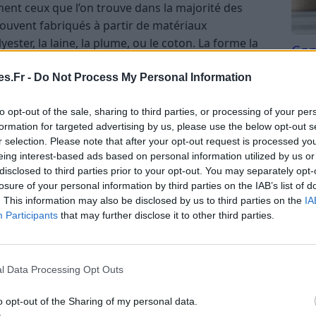
ment ceux que l’on trouve dans la majorité des
souvent fabriqués à partir de matériaux
ester, la laine, la plume, ou le coton. La forme la
Com
 une épaisseur uniforme ou variable selon les
san
s.Fr -
Do Not Process My Personal Information
Tri d
beauc
to opt-out of the sale, sharing to third parties, or processing of your per
du l
formation for targeted advertising by us, please use the below opt-out s
compl
un confort simple, souvent basé sur des sensations
r selection. Please note that after your opt-out request is processed y
astu
eing interest-based ads based on personal information utilized by us or
, mais ils n’ont généralement pas de forme
disclosed to third parties prior to your opt-out. You may separately opt-
 de la tête ou du cou. Leur but principal est de
losure of your personal information by third parties on the IAB’s list of
ns privilégier une position particulière.
. This information may also be disclosed by us to third parties on the
IA
Participants
that may further disclose it to other third parties.
e choix de modèles, facilité d’entretien, et
l Data Processing Opt Outs
utilisateurs.
ort ou de douleurs cervicales si le soutien n’est pas
o opt-out of the Sharing of my personal data.
rphologie spécifique, durabilité variable selon les