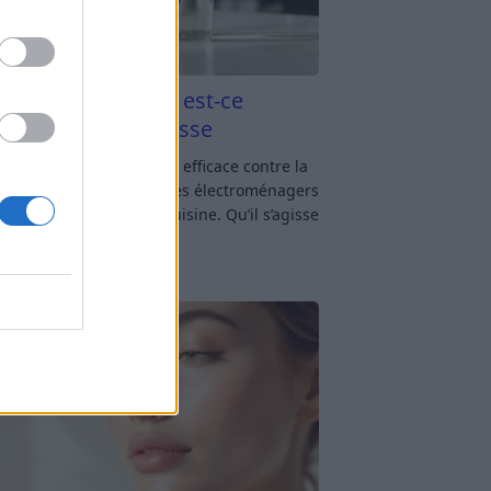
aigre blanc et four est-ce
icace contre la graisse
gre blanc et four : est-ce efficace contre la
se ? Le four fait partie des électroménagers
lus sollicités dans une cuisine. Qu’il s’agisse
réparer un gratin, de
[…]