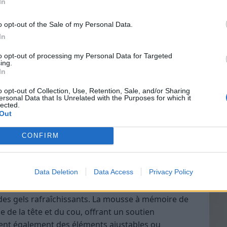
In
o opt-out of the Sale of my Personal Data.
reillers ergonomiques
In
Vin
ption
to opt-out of processing my Personal Data for Targeted
eff
ing.
In
Vinai
 pour optimiser le maintien de la tête, du cou et
grais
ommeil. Leur conception repose sur des principes
o opt-out of Collection, Use, Retention, Sale, and/or Sharing
ersonal Data that Is Unrelated with the Purposes for which it
les p
ensions musculaires et prévenir les douleurs
lected.
de p
Out
entre eux ont une forme spécifique, souvent avec
ées, pour épouser parfaitement la morphologie de
CONFIRM
Data Deletion
Data Access
Privacy Policy
 technologie, comme la mousse à mémoire de forme,
des gels rafraîchissants. La mousse à mémoire de
 de la tête et du cou, offrant un soutien
rent également des éléments ajustables ou