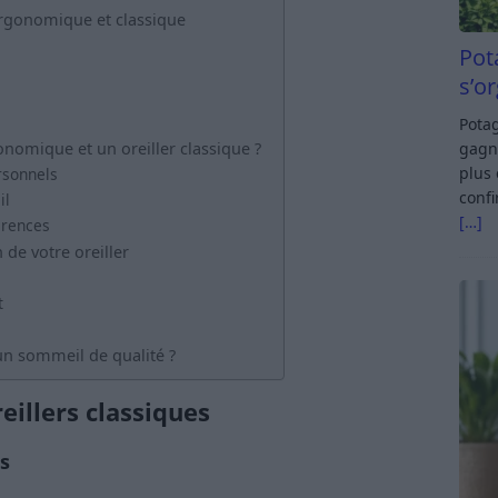
 ergonomique et classique
Pot
s’o
Potag
gagn
nomique et un oreiller classique ?
plus 
rsonnels
confi
il
[…]
érences
 de votre oreiller
t
 un sommeil de qualité ?
eillers classiques
s