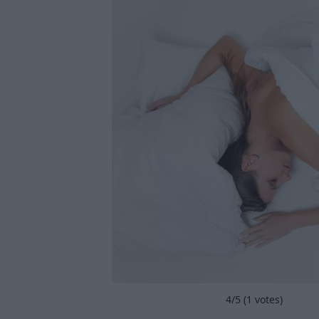
4
/5 (
1
votes)