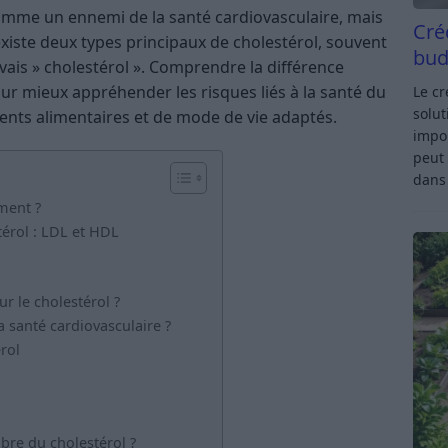
omme un ennemi de la santé cardiovasculaire, mais
Cré
l existe deux types principaux de cholestérol, souvent
bud
ais » cholestérol ». Comprendre la différence
ur mieux appréhender les risques liés à la santé du
Le c
solut
ts alimentaires et de mode de vie adaptés.
impor
peut 
dan
ement ?
térol : LDL et HDL
r le cholestérol ?
a santé cardiovasculaire ?
rol
bre du cholestérol ?