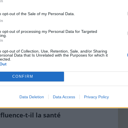
ommandés pour le cholestérol ?
In
o opt-out of the Sale of my Personal Data.
ment des seuils pour évaluer le risque
In
e cholestérol sanguin.
Vin
to opt-out of processing my Personal Data for Targeted
eff
1,3 g/L (130 mg/dL). Un taux supérieur peut
ing.
In
es cardiaques
.
Vinai
grais
L (40 mg/dL) chez l’homme et à 0,5 g/L (50 mg/dL)
o opt-out of Collection, Use, Retention, Sale, and/or Sharing
ersonal Data that Is Unrelated with the Purposes for which it
les p
omme protecteur.
lected.
de p
Out
ient pas un type de cholestérol, leur niveau est
érieur à 1,5 g/L (150 mg/dL).
CONFIRM
rs peuvent varier selon les laboratoires et les
rofessionnel de santé peut interpréter
Data Deletion
Data Access
Privacy Policy
luence-t-il la santé