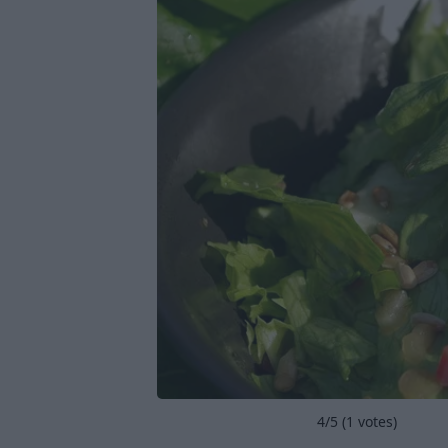
4
/5 (
1
votes)