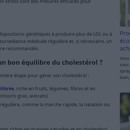
son stress sont des mesures efficaces pour
Pro
dispositions génétiques à produire plus de LDL ou à
éco
surveillance médicale régulière et, si nécessaire, un
ach
tre recommandés.
Vous 
n bon équilibre du cholestérol ?
sous 
spray
emière étape pour gérer son cholestérol :
bain,
librée
, riche en fruits, légumes, fibres et en
poissons gras, avocats)
 régulière, comme la marche rapide, la natation ou
nts riches en graisses saturées et en cholestérol