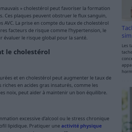
« mauvais » cholestérol peut favoriser la formation
s. Ces plaques peuvent obstruer le flux sanguin,
es AVC. La prise en compte du taux de cholestérol
Tac
tres facteurs de risque comme l’hypertension, le
sim
r évaluer le risque global pour la santé.
Les t
t le cholestérol
tache
conce
appar
horm
turées et en cholestérol peut augmenter le taux de
nts riches en acides gras insaturés, comme les
les noix, peut aider à maintenir un bon équilibre.
mmation excessive d’alcool ou le stress chronique
fil lipidique. Pratiquer une
activité physique