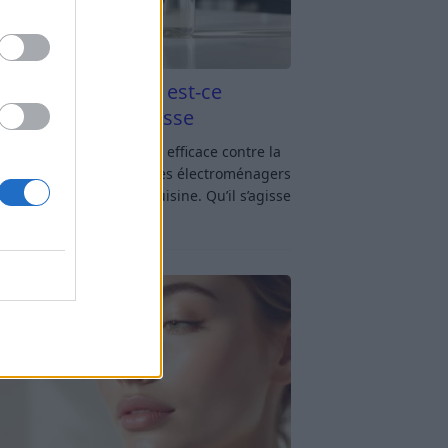
aigre blanc et four est-ce
icace contre la graisse
gre blanc et four : est-ce efficace contre la
se ? Le four fait partie des électroménagers
lus sollicités dans une cuisine. Qu’il s’agisse
réparer un gratin, de
[…]