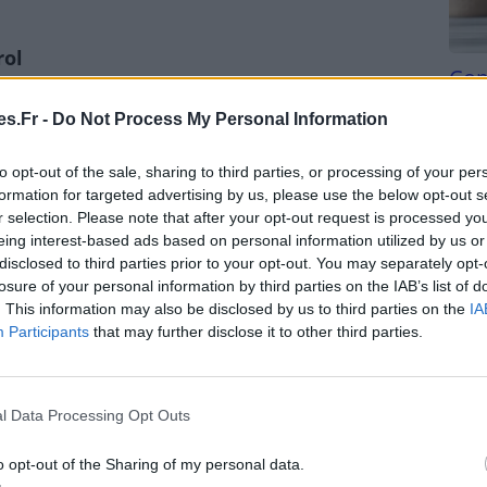
rol
Com
san
s » cholestérol car il a tendance à s’accumuler
s.Fr -
Do Not Process My Personal Information
des plaques d’athérome. Ces dépôts peuvent
Tri d
anguin et augmenter le risque de maladies
beauc
to opt-out of the sale, sharing to third parties, or processing of your per
us du myocarde ou l’accident vasculaire cérébral
du l
formation for targeted advertising by us, please use the below opt-out s
ng est donc associé à un risque accru de maladies
compl
r selection. Please note that after your opt-out request is processed y
astu
eing interest-based ads based on personal information utilized by us or
disclosed to third parties prior to your opt-out. You may separately opt-
losure of your personal information by third parties on the IAB’s list of
. This information may also be disclosed by us to third parties on the
IA
Participants
that may further disclose it to other third parties.
me le « bon » cholestérol. Sa principale fonction
ans le sang et de le transporter vers le foie, où il
aide à réduire la formation de plaques dans les
l Data Processing Opt Outs
ladies cardiovasculaires. Un taux élevé de HDL est
fil cardiovasculaire.
o opt-out of the Sharing of my personal data.