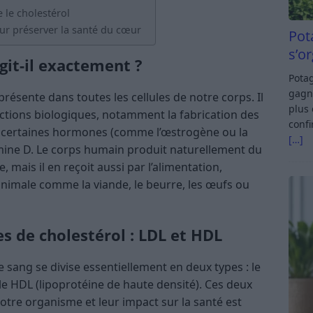
le cholestérol
ur préserver la santé du cœur
Pot
s’o
agit-il exactement ?
Potag
gagn
présente dans toutes les cellules de notre corps. Il
plus 
nctions biologiques, notamment la fabrication des
confi
e certaines hormones (comme l’œstrogène ou la
[…]
amine D. Le corps humain produit naturellement du
, mais il en reçoit aussi par l’alimentation,
animale comme la viande, le beurre, les œufs ou
s de cholestérol : LDL et HDL
e sang se divise essentiellement en deux types : le
 le HDL (lipoprotéine de haute densité). Ces deux
otre organisme et leur impact sur la santé est