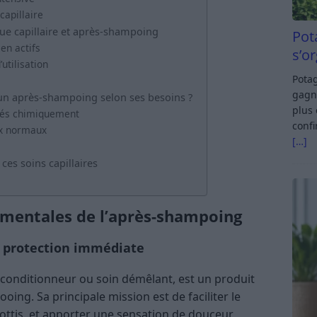
capillaire
que capillaire et après-shampoing
Pot
en actifs
s’o
utilisation
Potag
gagn
n après-shampoing selon ses besoins ?
plus 
ités chimiquement
confi
ux normaux
[…]
 ces soins capillaires
amentales de l’après-shampoing
e protection immédiate
conditionneur ou soin démêlant, est un produit
oing. Sa principale mission est de faciliter le
sottis, et apporter une sensation de douceur