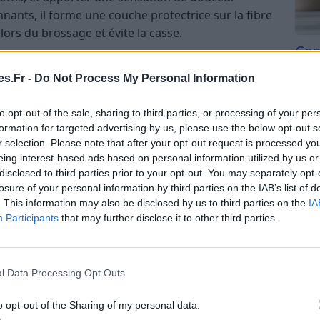
nants, il forme une couche protectrice sur la fibre
 lors du brossage et évite la casse.
Com
ère
san
s.Fr -
Do Not Process My Personal Information
Tri d
 cheveux mouillés, après le shampooing, en
beauc
es. Il doit être laissé quelques minutes avant d’être
to opt-out of the sale, sharing to third parties, or processing of your per
du l
formation for targeted advertising by us, please use the below opt-out s
isation peut varier selon le type de cheveux : tous
compl
r selection. Please note that after your opt-out request is processed y
 ou secs, ou une à deux fois par semaine pour les
astu
eing interest-based ads based on personal information utilized by us or
disclosed to third parties prior to your opt-out. You may separately opt-
losure of your personal information by third parties on the IAB’s list of
près-shampoing
. This information may also be disclosed by us to third parties on the
IA
Participants
that may further disclose it to other third parties.
opropyl betaine, silicones, céramides)
gétales)
nforcer la fibre capillaire
l Data Processing Opt Outs
amentales du masque capillaire
o opt-out of the Sharing of my personal data.