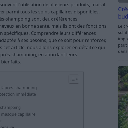
uvent l’utilisation de plusieurs produits, mais il
Cré
uver parmi tous les soins capillaires disponibles.
bud
après-shampoing sont deux références
eveux en bonne santé, mais ils ont des fonctions
Le c
solut
tion spécifiques. Comprendre leurs différences
impor
adaptée à ses besoins, que ce soit pour renforcer,
peut 
 cet article, nous allons explorer en détail ce qui
dan
 après-shampoing, en abordant leurs
 bienfaits.
 l’après-shampoing
rotection immédiate
s-shampoing
 masque capillaire
r
ntensive