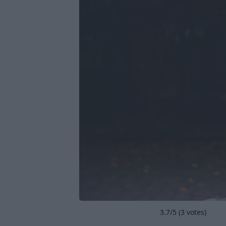
3.7
/5 (
3
votes)