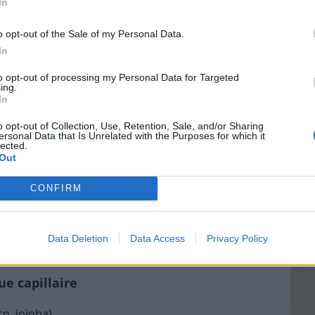
In
ndeur
o opt-out of the Sale of my Personal Data.
concentré et plus riche que l’après-shampoing. Son
In
Vin
, et renforcer la fibre capillaire sur le long terme. Il
to opt-out of processing my Personal Data for Targeted
eff
x abîmés, fragilisés, ou traités chimiquement
ing.
In
.
Vinai
grais
o opt-out of Collection, Use, Retention, Sale, and/or Sharing
et intensive
ersonal Data that Is Unrelated with the Purposes for which it
les p
lected.
de p
Out
e masque s’applique généralement une à deux fois
fiques. Après un shampooing, il faut l’étaler sur
CONFIRM
ointes et zones abîmées, puis le laisser agir entre
ndamment. Certains masques peuvent également
 action plus ciblée, selon les recommandations du
Data Deletion
Data Access
Privacy Policy
e capillaire
o, jojoba)