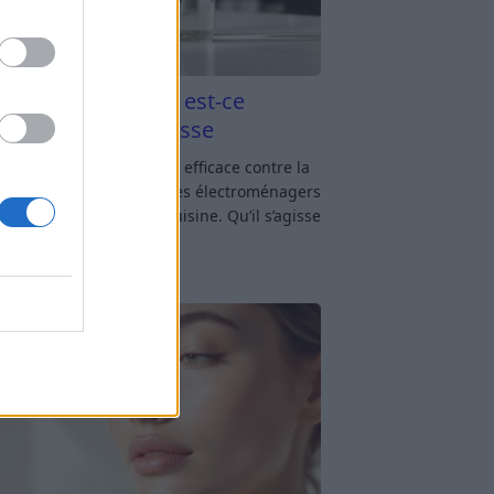
aigre blanc et four est-ce
icace contre la graisse
gre blanc et four : est-ce efficace contre la
se ? Le four fait partie des électroménagers
lus sollicités dans une cuisine. Qu’il s’agisse
réparer un gratin, de
[…]