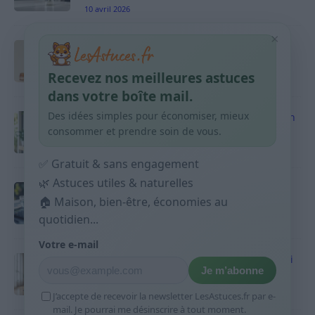
10 avril 2026
×
Taches pigmentaires : routine simple +
habitudes qui aident
Recevez nos meilleures astuces
9 avril 2026
dans votre boîte mail.
Des idées simples pour économiser, mieux
Produits ménagers : comment économiser en
courses sans acheter 10 sprays
consommer et prendre soin de vous.
9 avril 2026
✅ Gratuit & sans engagement
🌿 Astuces utiles & naturelles
Budget mensuel : méthode rapide pour
🏠 Maison, bien-être, économies au
répartir son salaire dès le jour de paie
quotidien...
9 avril 2026
Votre e-mail
Sport 10 minutes par jour est-ce utile et quoi
Je m’abonne
faire
9 avril 2026
J’accepte de recevoir la newsletter LesAstuces.fr par e-
mail. Je pourrai me désinscrire à tout moment.