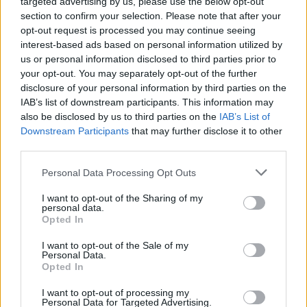
targeted advertising by us, please use the below opt-out
Comment choisir ses probiotiques et
section to confirm your selection. Please note that after your
prébiotiques ?
opt-out request is processed you may continue seeing
interest-based ads based on personal information utilized by
Choisir ses probiotiques
us or personal information disclosed to third parties prior to
your opt-out. You may separately opt-out of the further
disclosure of your personal information by third parties on the
Pour profiter pleinement des bienfaits des
IAB’s list of downstream participants. This information may
probiotiques, il est conseillé de privilégier :
also be disclosed by us to third parties on the
IAB’s List of
Downstream Participants
that may further disclose it to other
Les produits portant une certification ou une
third parties.
mention spécifique, garantissant la présence de
micro-organismes viables en quantité suffisante
Personal Data Processing Opt Outs
(généralement au moins 10^9 UFC par dose)
I want to opt-out of the Sharing of my
personal data.
Les souches bactériennes reconnues pour leurs
Opted In
effets bénéfiques, comme Lactobacillus
acidophilus ou Bifidobacterium bifidum
I want to opt-out of the Sale of my
Personal Data.
Les probiotiques adaptés à votre situation
Opted In
spécifique, par exemple pour la prévention ou le
I want to opt-out of processing my
traitement de troubles digestifs
Personal Data for Targeted Advertising.