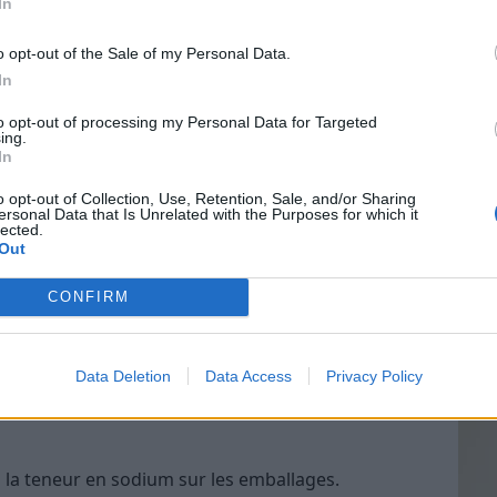
In
nt le sel total consommé, y compris celui déjà
.
o opt-out of the Sale of my Personal Data.
In
nsommation excessive de sel
Vin
to opt-out of processing my Personal Data for Targeted
eff
ing.
 :
In
Vinai
grais
o opt-out of Collection, Use, Retention, Sale, and/or Sharing
ersonal Data that Is Unrelated with the Purposes for which it
les p
lected.
de p
Out
CONFIRM
mmation de sel ?
Data Deletion
Data Access
Privacy Policy
t garder un œil sur votre consommation de sel ?
 la teneur en sodium sur les emballages.