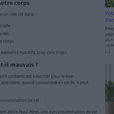
notre corps
Pot
ue un rôle clé dans :
s’o
rielle
Potag
scles
gagn
plus 
re corps
confi
[…]
éments nutritifs, trop c’est trop !
t-il mauvais ?
u’il contient, est essentiel pour le bon
Cependant, quand consommé en excès, il peut
consommation de sel :
ium attire l’eau. Ainsi, une surconsommation de sel