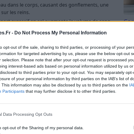
eau dans le corps, causant des gonflements, une
sur les reins.
Com
port excessif en sel augmente le volume de sang,
san
ns les vaisseaux sanguins. Cela augmente la pression
s.Fr -
Do Not Process My Personal Information
ui peut conduire à l’hypertension, un facteur de
Tri d
iovasculaires.
beauc
to opt-out of the sale, sharing to third parties, or processing of your per
uant sur le point précédent, l’hypertension est une
du l
formation for targeted advertising by us, please use the below opt-out s
compl
aques, d’accidents vasculaires cérébraux (AVC) et
r selection. Please note that after your opt-out request is processed y
astu
eing interest-based ads based on personal information utilized by us or
sculaires.
disclosed to third parties prior to your opt-out. You may separately opt-
losure of your personal information by third parties on the IAB’s list of
ielles sur la consommation de sel
. This information may also be disclosed by us to third parties on the
IA
Participants
that may further disclose it to other third parties.
dont
l’OMS
, recommandent une consommation de
l Data Processing Opt Outs
it environ une cuillère à café)
eur âge et leurs besoins énergétiques.
o opt-out of the Sharing of my personal data.