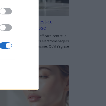
aigre blanc et four est-ce
icace contre la graisse
gre blanc et four : est-ce efficace contre la
se ? Le four fait partie des électroménagers
lus sollicités dans une cuisine. Qu’il s’agisse
réparer un gratin, de
[…]