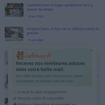
Comment trier le linge rapidement sans y
passer du temps
10 avril 2026
Vinaigre blanc et four est-ce efficace contre la
graisse
10 avril 2026
×
Taches pigmentaires : routine simple +
habitudes qui aident
Recevez nos meilleures astuces
9 avril 2026
dans votre boîte mail.
Des idées simples pour économiser, mieux
Produits ménagers : comment économiser en
courses sans acheter 10 sprays
consommer et prendre soin de vous.
9 avril 2026
✅ Gratuit & sans engagement
🌿 Astuces utiles & naturelles
Budget mensuel : méthode rapide pour
répartir son salaire dès le jour de paie
🏠 Maison, bien-être, économies au