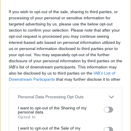
Dans certains cas, la meilleure solution peut être de
If you wish to opt-out of the sale, sharing to third parties, or
mettre fin à la relation ou de s’en éloigner autant que
processing of your personal or sensitive information for
targeted advertising by us, please use the below opt-out
possible. Cela peut être douloureux et difficile, mais
section to confirm your selection. Please note that after your
nécessaire pour votre bien-être à long terme.
opt-out request is processed you may continue seeing
interest-based ads based on personal information utilized by
Pourquoi Certains Deviennent-ils des
us or personal information disclosed to third parties prior to
Pervers Narcissiques ?
your opt-out. You may separately opt-out of the further
disclosure of your personal information by third parties on the
La formation d’une personnalité perverse narcissique
IAB’s list of downstream participants. This information may
also be disclosed by us to third parties on the
IAB’s List of
est un processus complexe qui inclus divers facteurs.
Downstream Participants
that may further disclose it to other
Comprendre les raisons qui poussent certains
third parties.
individus à devenir des pervers narcissiques peut
aider à démystifier ce trouble et à développer de la
Personal Data Processing Opt Outs
compassion envers eux, tout en maintenant des
I want to opt-out of the Sharing of my
limites saines.
personal data.
Opted In
Facteurs Psychologiques et Émotionnels
I want to opt-out of the Sale of my