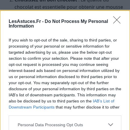
chocolat est essentielle pour obtenir une mousse
au chocolat savoureuse. Optez pour un chocolat
noir de qualité, avec un pourcentage de cacao
LesAstuces.Fr -
Do Not Process My Personal
Information
d’au moins 60-70 %.
Température des ingrédients
: Assurez-vous que
If you wish to opt-out of the sale, sharing to third parties, or
le chocolat fondu a légèrement refroidi avant
processing of your personal or sensitive information for
d’ajouter les jaunes d’œufs pour éviter de les
targeted advertising by us, please use the below opt-out
cuire. De plus, il est préférable d’utiliser des
section to confirm your selection. Please note that after your
opt-out request is processed you may continue seeing
blancs d’œufs à
température ambiante
pour
interest-based ads based on personal information utilized by
faciliter leur montée en neige.
us or personal information disclosed to third parties prior to
Incorporez les blancs en neige avec délicatesse
your opt-out. You may separately opt-out of the further
: Lorsque vous incorporez les blancs en neige à la
disclosure of your personal information by third parties on the
IAB’s list of downstream participants. This information may
préparation au chocolat, faites-le délicatement et
also be disclosed by us to third parties on the
IAB’s List of
progressivement pour ne pas les casser. Cela
Downstream Participants
that may further disclose it to other
garantira une mousse légère et aérienne.
third parties.
Laissez reposer la mousse
: Ne soyez pas tenté
Personal Data Processing Opt Outs
de déguster la mousse trop tôt. Laissez-la