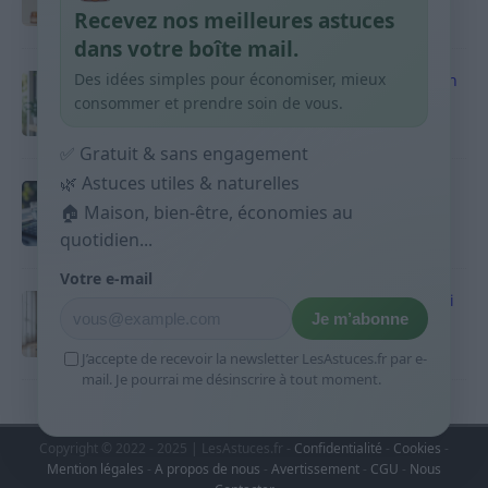
Recevez nos meilleures astuces
9 avril 2026
dans votre boîte mail.
Des idées simples pour économiser, mieux
Produits ménagers : comment économiser en
courses sans acheter 10 sprays
consommer et prendre soin de vous.
9 avril 2026
✅ Gratuit & sans engagement
🌿 Astuces utiles & naturelles
Budget mensuel : méthode rapide pour
répartir son salaire dès le jour de paie
🏠 Maison, bien-être, économies au
quotidien...
9 avril 2026
Votre e-mail
Sport 10 minutes par jour est-ce utile et quoi
Je m’abonne
faire
9 avril 2026
J’accepte de recevoir la newsletter LesAstuces.fr par e-
mail. Je pourrai me désinscrire à tout moment.
Copyright © 2022 - 2025 | LesAstuces.fr -
Confidentialité
-
Cookies
-
Mention légales
-
A propos de nous
-
Avertissement
-
CGU
-
Nous