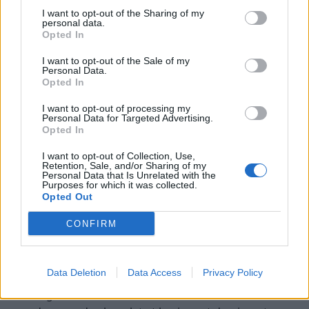
reposer au réfrigérateur pendant au moins 2
I want to opt-out of the Sharing of my
personal data.
heures, voire toute une nuit, pour qu’elle prenne
Opted In
bien et que les saveurs se développent.
I want to opt-out of the Sale of my
Personal Data.
Enfin, pensez à lire nos
astuces pour monter des
Opted In
blancs en neige
facilement !
I want to opt-out of processing my
Personal Data for Targeted Advertising.
Variantes possibles de mousse au
Opted In
chocolat
I want to opt-out of Collection, Use,
Retention, Sale, and/or Sharing of my
Si vous souhaitez ajouter une touche d’originalité à
Personal Data that Is Unrelated with the
Purposes for which it was collected.
votre mousse au chocolat, voici quelques variantes
Opted Out
pour surprendre vos papilles !
CONFIRM
Pointe de piment
: Ajoutez une pincée de piment
d’Espelette ou de piment de Cayenne à la
Data Deletion
Data Access
Privacy Policy
préparation au chocolat pour relever légèrement
le goût et créer un contraste intéressant entre la