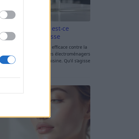
aigre blanc et four est-ce
icace contre la graisse
gre blanc et four : est-ce efficace contre la
se ? Le four fait partie des électroménagers
lus sollicités dans une cuisine. Qu’il s’agisse
réparer un gratin, de
[…]