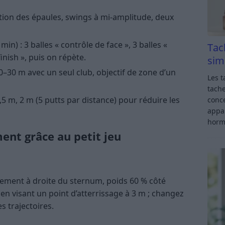
ation des épaules, swings à mi-amplitude, deux
min) : 3 balles « contrôle de face », 3 balles «
Tac
inish », puis on répète.
sim
0–30 m avec un seul club, objectif de zone d’un
Les t
tache
1,5 m, 2 m (5 putts par distance) pour réduire les
conce
appar
horm
ent grâce au petit jeu
èrement à droite du sternum, poids 60 % côté
 en visant un point d’atterrissage à 3 m ; changez
s trajectoires.