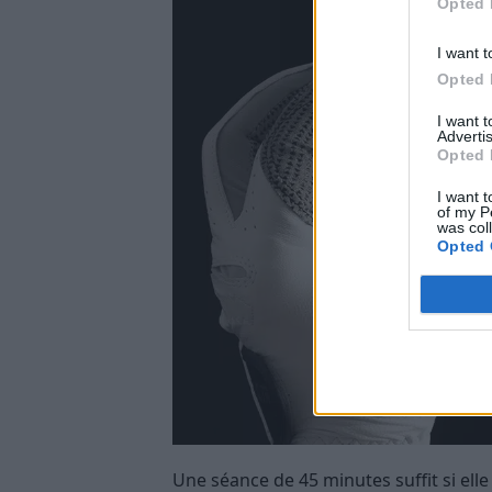
Opted 
I want t
Opted 
I want 
Advertis
Opted 
I want t
of my P
was col
Opted 
Une séance de 45 minutes suffit si elle