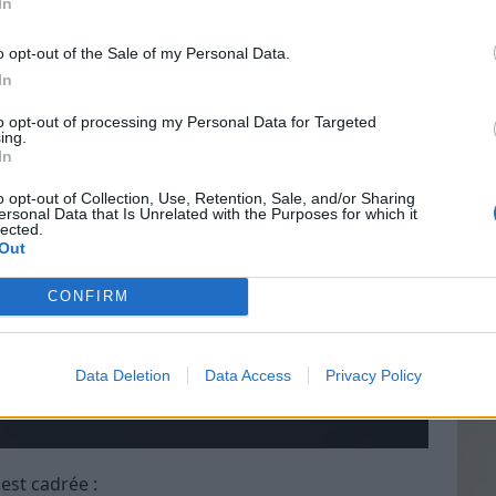
In
o opt-out of the Sale of my Personal Data.
In
Vin
to opt-out of processing my Personal Data for Targeted
eff
ing.
In
Vinai
grais
o opt-out of Collection, Use, Retention, Sale, and/or Sharing
ersonal Data that Is Unrelated with the Purposes for which it
les p
lected.
de p
Out
CONFIRM
Data Deletion
Data Access
Privacy Policy
 est cadrée :