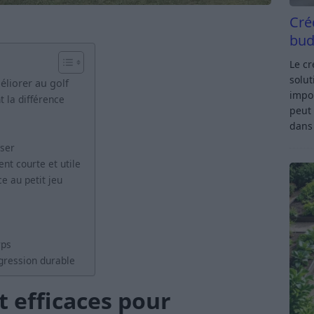
Cré
bud
Le c
solut
éliorer au golf
impor
t la différence
peut 
dan
sser
nt courte et utile
e au petit jeu
rps
gression durable
t efficaces pour