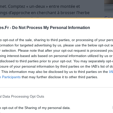
 net. Comptez « un-deux » entre montée et
wings d’approche en cherchant à brosser l’herbe
Com
 et touchez-la après l’impact pour ancrer la
san
s.Fr -
Do Not Process My Personal Information
Tri d
r
beauc
to opt-out of the sale, sharing to third parties, or processing of your per
du l
formation for targeted advertising by us, please use the below opt-out s
essources sur internet pour progresser au golf. Vous
compl
r selection. Please note that after your opt-out request is processed y
es de différents professeurs et gagner en
astu
eing interest-based ads based on personal information utilized by us or
u golf
n’a jamais été si simple qu’avec internet, et
disclosed to third parties prior to your opt-out. You may separately opt-
losure of your personal information by third parties on the IAB’s list of
. This information may also be disclosed by us to third parties on the
IA
ntraînement courte et utile
Participants
that may further disclose it to other third parties.
l Data Processing Opt Outs
o opt-out of the Sharing of my personal data.