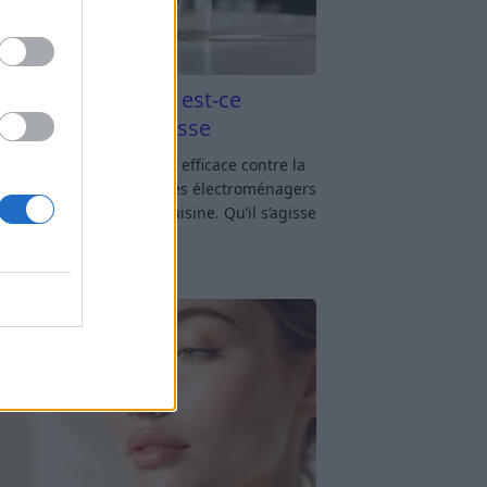
aigre blanc et four est-ce
icace contre la graisse
gre blanc et four : est-ce efficace contre la
se ? Le four fait partie des électroménagers
lus sollicités dans une cuisine. Qu’il s’agisse
réparer un gratin, de
[…]