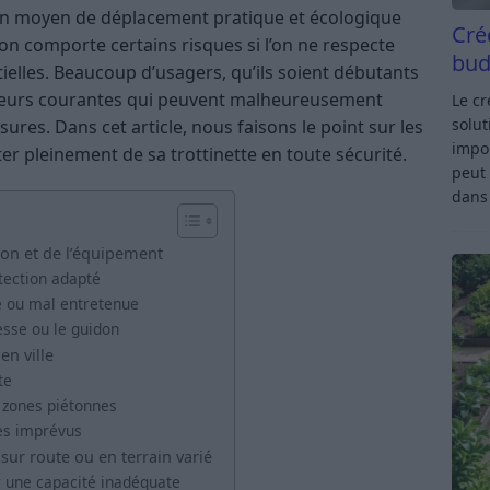
 un moyen de déplacement pratique et écologique
Cré
tion comporte certains risques si l’on ne respecte
bud
ielles. Beaucoup d’usagers, qu’ils soient débutants
reurs courantes qui peuvent malheureusement
Le c
solut
ures. Dans cet article, nous faisons le point sur les
impor
er pleinement de sa trottinette en toute sécurité.
peut 
dan
tion et de l’équipement
tection adapté
se ou mal entretenue
esse ou le guidon
en ville
te
s zones piétonnes
les imprévus
 sur route ou en terrain varié
er une capacité inadéquate