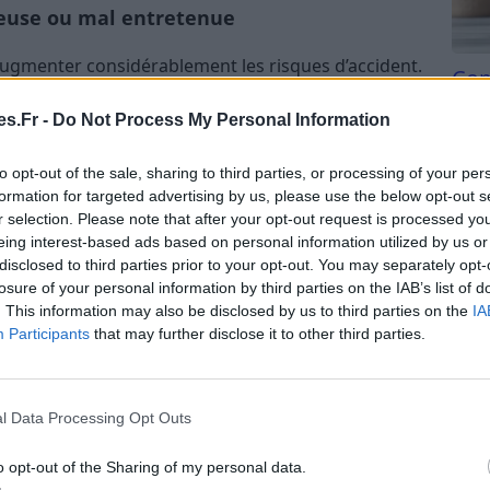
ueuse ou mal entretenue
augmenter considérablement les risques d’accident.
Com
erie, des pneus, du freinage, et de l’éclairage. Ne
san
de ces éléments peut entraîner une perte de
s.Fr -
Do Not Process My Personal Information
Tri d
fficacement en cas de besoin.
beauc
to opt-out of the sale, sharing to third parties, or processing of your per
du l
vitesse ou le guidon
formation for targeted advertising by us, please use the below opt-out s
compl
r selection. Please note that after your opt-out request is processed y
astu
ou une vitesse non adaptée à la situation peut
eing interest-based ads based on personal information utilized by us or
disclosed to third parties prior to your opt-out. You may separately opt-
de commencer à rouler, il est important de régler la
losure of your personal information by third parties on the IAB’s list of
nfortable, et de respecter une vitesse
. This information may also be disclosed by us to third parties on the
IA
ment (zones piétonnes, routes urbaines, etc.).
Participants
that may further disclose it to other third parties.
e la conduite en ville
l Data Processing Opt Outs
route
o opt-out of the Sharing of my personal data.
r la trottinette comme un simple loisir ou un