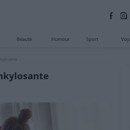
Beauté
Humour
Sport
Voy
nkylosante
nkylosante