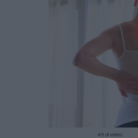
4
/5 (
4
votes)