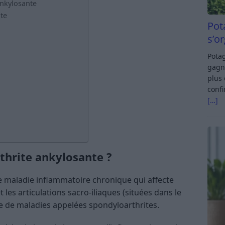
ankylosante
nte
Pot
s’o
Potag
gagn
plus 
confi
[…]
thrite ankylosante ?
e maladie inflammatoire chronique qui affecte
 les articulations sacro-iliaques (situées dans le
upe de maladies appelées spondyloarthrites.