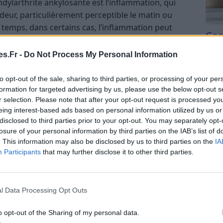
ndylarthrite ankylosante est l’inflammation, qui
ideur, particulièrement perceptible le matin ou
e temps, dans certains cas, l’inflammation peut
Com
qui réduit la flexibilité de la colonne vertébrale et
san
s.Fr -
Do Not Process My Personal Information
Tri d
rthrite ankylosante
beauc
to opt-out of the sale, sharing to third parties, or processing of your per
du l
formation for targeted advertising by us, please use the below opt-out s
nkylosante sont généralement les suivants :
compl
r selection. Please note that after your opt-out request is processed y
astu
eing interest-based ads based on personal information utilized by us or
 symptôme le plus fréquent. Elles sont
disclosed to third parties prior to your opt-out. You may separately opt-
losure of your personal information by third parties on the IAB’s list of
 bas du dos, les fesses et les hanches. Les douleurs
. This information may also be disclosed by us to third parties on the
IA
ièrement le matin au réveil et après une période
Participants
that may further disclose it to other third parties.
dier vers les jambes et provoquer des sensations de
alement fréquente. Elle est principalement
l Data Processing Opt Outs
s peut également toucher les épaules, les genoux,
raideur est généralement plus importante le matin au
o opt-out of the Sharing of my personal data.