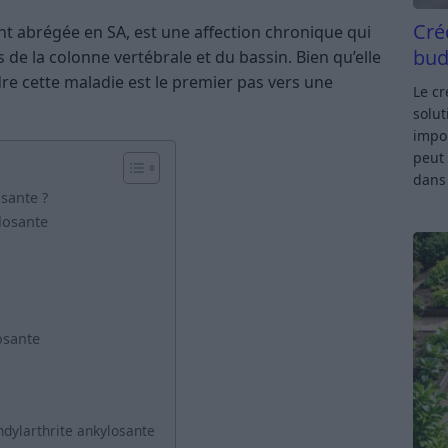
Cré
nt abrégée en SA, est une affection chronique qui
bud
 de la colonne vertébrale et du bassin. Bien qu’elle
e cette maladie est le premier pas vers une
Le c
solut
impor
peut 
dan
osante ?
losante
osante
ondylarthrite ankylosante