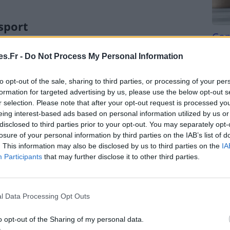
sport
Com
san
e sport d’affilée ? Si votre emploi du temps est serré,
s.Fr -
Do Not Process My Personal Information
ches de 10 ou 15 minutes tout au long de la
Tri d
beauc
to opt-out of the sale, sharing to third parties, or processing of your per
du l
formation for targeted advertising by us, please use the below opt-out s
 activités quotidiennes
compl
r selection. Please note that after your opt-out request is processed y
astu
eing interest-based ads based on personal information utilized by us or
ellement à votre quotidien ? Rendre le sport
disclosed to third parties prior to your opt-out. You may separately opt-
losure of your personal information by third parties on the IAB’s list of
. This information may also be disclosed by us to third parties on the
IA
Participants
that may further disclose it to other third parties.
r le vélo ou la marche plutôt que la voiture ou les
eu aux ascenseurs et escalators.
l Data Processing Opt Outs
e votre pause-café pour faire quelques étirements
o opt-out of the Sharing of my personal data.