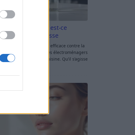
aigre blanc et four est-ce
icace contre la graisse
gre blanc et four : est-ce efficace contre la
se ? Le four fait partie des électroménagers
lus sollicités dans une cuisine. Qu’il s’agisse
réparer un gratin, de
[…]