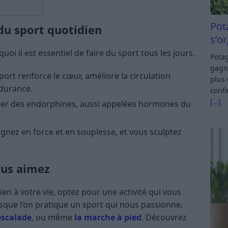
Pot
du sport quotidien
s’o
i il est essentiel de faire du sport tous les jours.
Potag
gagn
port renforce le cœur, améliore la circulation
plus 
durance.
confi
[…]
bérer des endorphines, aussi appelées hormones du
nez en force et en souplesse, et vous sculptez
ous aimez
en à votre vie, optez pour une activité qui vous
lorsque l’on pratique un sport qui nous passionne.
’escalade
, ou même
la marche à pied
. Découvrez