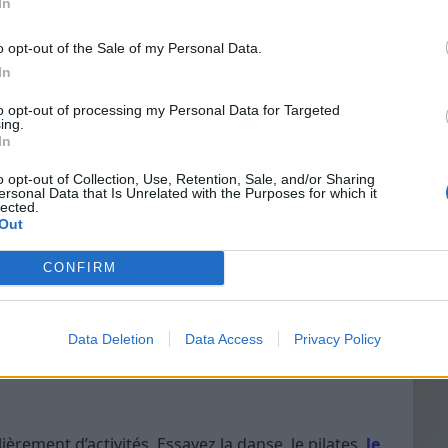
In
o opt-out of the Sale of my Personal Data.
s matins au réveil ou faire une petite séance de
In
Vin
ndre le sport quotidien une seconde nature.
to opt-out of processing my Personal Data for Targeted
eff
ing.
sport
In
Vinai
grais
o opt-out of Collection, Use, Retention, Sale, and/or Sharing
 faire toute la différence. Trouvez un ami, un
ersonal Data that Is Unrelated with the Purposes for which it
les p
téressé par le sport quotidien et motivez-vous
lected.
de p
Out
pour rester motivé
!
CONFIRM
améliorer votre endurance ou simplement de bouger
Data Deletion
Data Access
Privacy Policy
aidera à rester motivé.
èrement d’activités. Essayez la danse, le pilates,
le