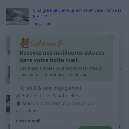
Vinaigre blanc et four est-ce efficace contre la
graisse
10 avril 2026
×
Taches pigmentaires : routine simple +
habitudes qui aident
Recevez nos meilleures astuces
9 avril 2026
dans votre boîte mail.
Des idées simples pour économiser, mieux
Produits ménagers : comment économiser en
courses sans acheter 10 sprays
consommer et prendre soin de vous.
9 avril 2026
✅ Gratuit & sans engagement
🌿 Astuces utiles & naturelles
Budget mensuel : méthode rapide pour
répartir son salaire dès le jour de paie
🏠 Maison, bien-être, économies au
quotidien...
9 avril 2026
Votre e-mail
Sport 10 minutes par jour est-ce utile et quoi