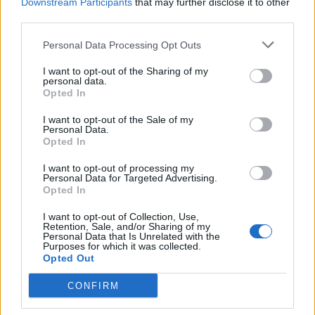
Downstream Participants
that may further disclose it to other
third parties.
SANTÉ
SOIN DE LA PEAU
Personal Data Processing Opt Outs
I want to opt-out of the Sharing of my
personal data.
Opted In
I want to opt-out of the Sale of my
Personal Data.
Opted In
I want to opt-out of processing my
Personal Data for Targeted Advertising.
Opted In
A propos Nathalie Leclerc
2950 Articles
I want to opt-out of Collection, Use,
Nathalie Leclerc est une journaliste spécialisée en santé et
Retention, Sale, and/or Sharing of my
médecine. Mère de deux enfants, elle allie une solide
Personal Data that Is Unrelated with the
Purposes for which it was collected.
expertise journalistique à une expérience concrète de la
Opted Out
santé familiale et de la nutrition. Fervente adepte d’un mode
de vie sain, écologique et durable, elle s’engage depuis de
CONFIRM
nombreuses années en faveur des produits biologiques et
des solutions de ménage respectueuses de l’environnement.