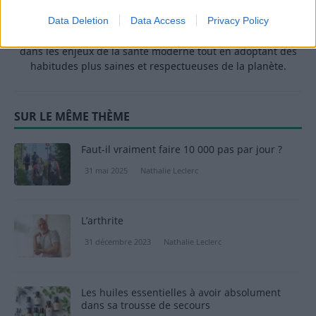
Grâce à cette double casquette de journaliste et de maman
Data Deletion
Data Access
Privacy Policy
engagée, Nathalie propose des conseils pratiques, fiables et
accessibles, permettant à ses lecteurs de mieux naviguer
dans les enjeux de la santé moderne tout en adoptant des
habitudes plus saines et respectueuses de la planète.
SUR LE MÊME THÈME
Faut-il vraiment faire 10 000 pas par jour ?
31 mai 2025
Nathalie Leclerc
L’arthrite
31 décembre 2023
Nathalie Leclerc
Les huiles essentielles à avoir absolument
dans sa trousse de secours