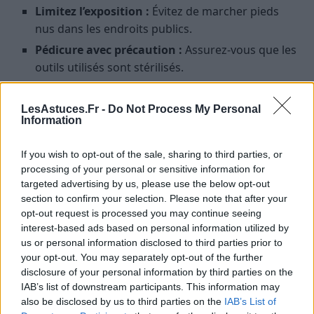
Limitez l’exposition :
Évitez de marcher pieds
nus dans les endroits publics.
Pédicure avec précaution :
Assurez-vous que les
outils utilisés sont stérilisés.
Renforcez votre système immunitaire :
Adoptez
une
alimentation équilibrée
, dormez
LesAstuces.Fr -
Do Not Process My Personal
Information
suffisamment et gérez votre stress.
Découvrez d’
autres conseils
pour prévenir les
If you wish to opt-out of the sale, sharing to third parties, or
processing of your personal or sensitive information for
mycoses cutanées.
targeted advertising by us, please use the below opt-out
section to confirm your selection. Please note that after your
Conclusion
opt-out request is processed you may continue seeing
interest-based ads based on personal information utilized by
Stop aux mycoses des ongles ! Avec un peu de
us or personal information disclosed to third parties prior to
prévention et en adoptant les bons réflexes, vous
your opt-out. You may separately opt-out of the further
pouvez dire adieu à ces infections désagréables et
disclosure of your personal information by third parties on the
IAB’s list of downstream participants. This information may
retrouver des ongles en parfaite santé. À vous les
also be disclosed by us to third parties on the
IAB’s List of
belles manucures et les pieds légers sur la plage !