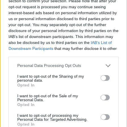
section to confirm your selection. Please note that after your
précaution.
opt-out request is processed you may continue seeing
interest-based ads based on personal information utilized by
Attention : Ne combinez jamais plusieurs produits en
us or personal information disclosed to third parties prior to
même temps, surtout sur des tissus colorés, au
your opt-out. You may separately opt-out of the further
risque de provoquer des réactions indésirables.
disclosure of your personal information by third parties on the
IAB’s list of downstream participants. This information may
Prendre soin de ses vêtements pour
also be disclosed by us to third parties on the
IAB’s List of
Downstream Participants
that may further disclose it to other
prévenir les taches de transpiration
third parties.
Mieux vaut prévenir que guérir ! Quelques gestes
Personal Data Processing Opt Outs
simples permettent de limiter l’apparition des taches
I want to opt-out of the Sharing of my
de sueur :
personal data.
Opted In
Lavez rapidement les vêtements portés en cas de
I want to opt-out of the Sale of my
transpiration abondante.
Personal Data.
Opted In
Utilisez des déodorants sans sels d’aluminium
pour réduire la réaction chimique avec le tissu.
I want to opt-out of processing my
Personal Data for Targeted Advertising.
Portez des sous-vêtements ou t-shirts
Opted In