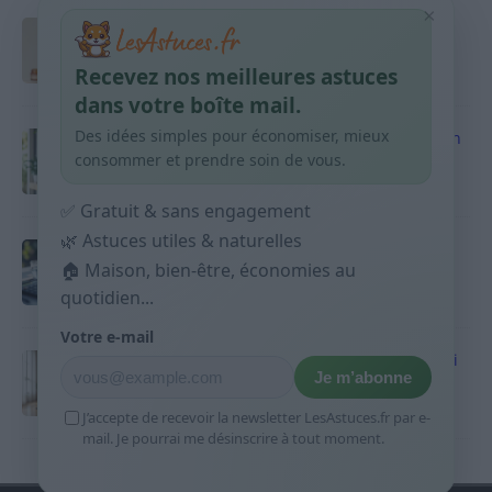
×
Taches pigmentaires : routine simple +
habitudes qui aident
Recevez nos meilleures astuces
9 avril 2026
dans votre boîte mail.
Des idées simples pour économiser, mieux
Produits ménagers : comment économiser en
courses sans acheter 10 sprays
consommer et prendre soin de vous.
9 avril 2026
✅ Gratuit & sans engagement
🌿 Astuces utiles & naturelles
Budget mensuel : méthode rapide pour
répartir son salaire dès le jour de paie
🏠 Maison, bien-être, économies au
quotidien...
9 avril 2026
Votre e-mail
Sport 10 minutes par jour est-ce utile et quoi
Je m’abonne
faire
9 avril 2026
J’accepte de recevoir la newsletter LesAstuces.fr par e-
mail. Je pourrai me désinscrire à tout moment.