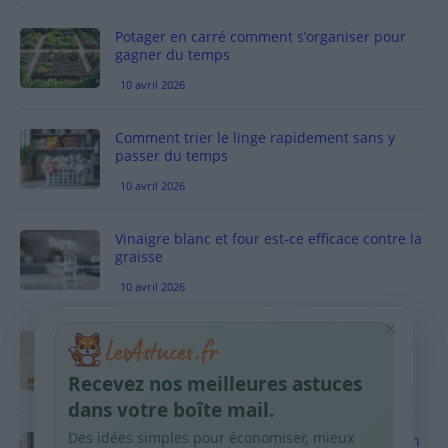
Potager en carré comment s’organiser pour
gagner du temps
10 avril 2026
Comment trier le linge rapidement sans y
passer du temps
10 avril 2026
Vinaigre blanc et four est-ce efficace contre la
graisse
10 avril 2026
×
Taches pigmentaires : routine simple +
habitudes qui aident
Recevez nos meilleures astuces
9 avril 2026
dans votre boîte mail.
Des idées simples pour économiser, mieux
Produits ménagers : comment économiser en