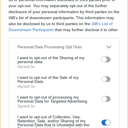
directement dans le tambour, il restera propre plus
your opt-out. You may separately opt-out of the further
longtemps.
disclosure of your personal information by third parties on the
IAB’s list of downstream participants. This information may
Le nettoyage du filtre à vidange
also be disclosed by us to third parties on the
IAB’s List of
Downstream Participants
that may further disclose it to other
third parties.
Personal Data Processing Opt Outs
I want to opt-out of the Sharing of my
personal data.
Opted In
I want to opt-out of the Sale of my
Personal Data.
Opted In
I want to opt-out of processing my
Personal Data for Targeted Advertising.
Opted In
En bas de votre lave-linge, vous avez accès à une
I want to opt-out of Collection, Use,
Retention, Sale, and/or Sharing of my
petite trappe. Vous trouverez dedans un petit tuyau
Personal Data that Is Unrelated with the