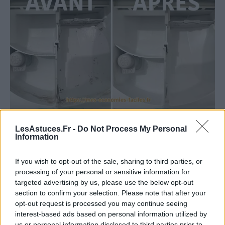
Les bactéries
aiment se développer dans le
bac à
LesAstuces.Fr -
Do Not Process My Personal
Information
lessive
, de plus, les résidus de lessive s’y accumulent.
Retirez-le et nettoyez-le avec du
vinaigre blanc
et
If you wish to opt-out of the sale, sharing to third parties, or
processing of your personal or sensitive information for
une éponge ou une petite brosse. Rincez-le ensuite
targeted advertising by us, please use the below opt-out
dans un évier.
section to confirm your selection. Please note that after your
opt-out request is processed you may continue seeing
Surveillez l’état de votre bac pour le nettoyer quand il
interest-based ads based on personal information utilized by
en a besoin. Si vous utilisez des lessives à mettre
us or personal information disclosed to third parties prior to