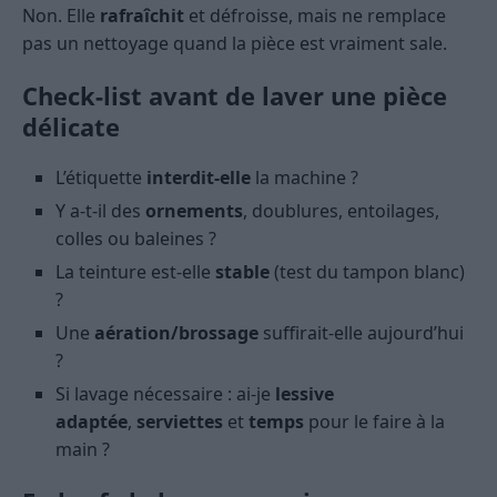
Non. Elle
rafraîchit
et défroisse, mais ne remplace
pas un nettoyage quand la pièce est vraiment sale.
Check-list avant de laver une pièce
délicate
L’étiquette
interdit-elle
la machine ?
Y a-t-il des
ornements
, doublures, entoilages,
colles ou baleines ?
La teinture est-elle
stable
(test du tampon blanc)
?
Une
aération/brossage
suffirait-elle aujourd’hui
?
Si lavage nécessaire : ai-je
lessive
adaptée
,
serviettes
et
temps
pour le faire à la
main ?