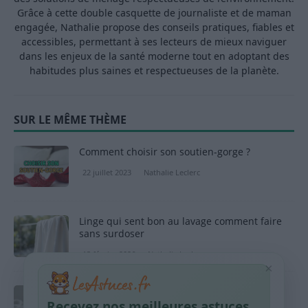
Grâce à cette double casquette de journaliste et de maman
engagée, Nathalie propose des conseils pratiques, fiables et
accessibles, permettant à ses lecteurs de mieux naviguer
dans les enjeux de la santé moderne tout en adoptant des
habitudes plus saines et respectueuses de la planète.
SUR LE MÊME THÈME
Comment choisir son soutien-gorge ?
22 juillet 2023
Nathalie Leclerc
Linge qui sent bon au lavage comment faire
sans surdoser
13 février 2026
Nathalie Leclerc
×
Raviver la blancheur des baskets avec du
bicarbonate de soude
Recevez nos meilleures astuces