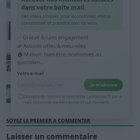
dans votre boîte mail.
6 juillet 2025
Nathalie Leclerc
Des idées simples pour économiser, mieux
consommer et prendre soin de vous.
Comment s’habiller : Les astuces
incontournables
✅ Gratuit & sans engagement
26 juillet 2023
Nathalie Leclerc
🌿 Astuces utiles & naturelles
🏠 Maison, bien-être, économies au
Les astuces pour s’habiller rapidement le
matin
quotidien...
18 mai 2025
Nathalie Leclerc
Votre e-mail
Je m’abonne
Entretien de la machine à laver : étapes
simples à suivre
J’accepte de recevoir la newsletter LesAstuces.fr par e-
mail. Je pourrai me désinscrire à tout moment.
15 septembre 2025
Nathalie Leclerc
SOYEZ LE PREMIER À COMMENTER
Laisser un commentaire