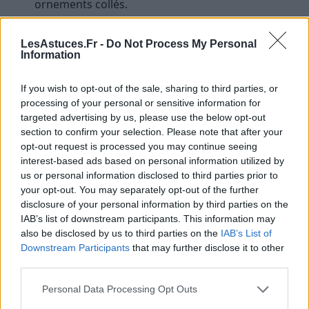
ornements collés.
Costumes, tailleurs, manteaux structurés et
robes de mariée.
LesAstuces.Fr -
Do Not Process My Personal
Information
Soie véritable, dentelle fine, tulle, organza,
mousseline.
If you wish to opt-out of the sale, sharing to third parties, or
Cachemire, mohair, angora, alpaga (laines
processing of your personal or sensitive information for
nobles).
targeted advertising by us, please use the below opt-out
section to confirm your selection. Please note that after your
Cravates, foulards luxe, chapeaux structurés.
opt-out request is processed you may continue seeing
Tissus lamés, métallisés, enduits, similicuir.
interest-based ads based on personal information utilized by
us or personal information disclosed to third parties prior to
Vintage fragile, teintures instables, pièces « dry
your opt-out. You may separately opt-out of the further
clean only ».
disclosure of your personal information by third parties on the
Maillots de bain haut de gamme et lingerie très
IAB’s list of downstream participants. This information may
also be disclosed by us to third parties on the
IAB’s List of
délicate.
Downstream Participants
that may further disclose it to other
third parties.
Cette liste n’est pas exhaustive, mais couvre 95 % des
cas à risque. Quand un doute persiste,
abstenez-
Personal Data Processing Opt Outs
vous de la machine
et choisissez la main ou le