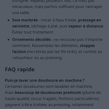
d’origine. Répétez plusieurs fois. Ce n’est pas
miraculeux, mais parfois suffisant pour rattraper
une taille.
Soie marbrée
: rincer à l’eau froide,
pressage en
serviette
, séchage à plat, puis
vapeur à distance
.
Évitez tout frottement.
Ornements décollés
: ne recousez pas n’importe
comment. Rassemblez les éléments,
stoppez
l’action
(ne retirez pas les fils tirés), et confiez au
retoucheur ou au pressing.
FAQ rapide
Puis-je laver une doudoune en machine ?
Certaines doudounes sont lavables en machine,
mais
beaucoup de doudounes premium
(plume de
haute qualité, tissus fragiles, finitions particulières)
gagnent à être traitées au pressing, notamment