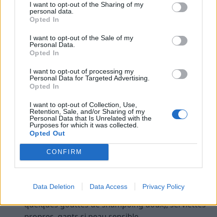
I want to opt-out of the Sharing of my
pressing.
personal data.
Opted In
Comment entretenir sans machine
I want to opt-out of the Sale of my
(méthode simple et sûre)
Personal Data.
Opted In
La bonne nouvelle : la plupart des salissures du
I want to opt-out of processing my
quotidien se traitent
sans laver entièrement
le
Personal Data for Targeted Advertising.
Opted In
vêtement. L’aération et le brossage évitent des
lavages inutiles, allongent la durée de vie des pièces
I want to opt-out of Collection, Use,
Retention, Sale, and/or Sharing of my
et préservent les couleurs. Quand un lavage
Personal Data that Is Unrelated with the
s’impose, suivez cette
procédure de base à la main
.
Purposes for which it was collected.
Opted Out
Procédure de lavage à la main universelle
CONFIRM
Préparez la zone et les outils.
Bassine ou évier
propre, eau froide à tiède (jamais chaude pour la
Data Deletion
Data Access
Privacy Policy
laine/soie),
lessive spéciale laine/soie
(ou
quelques gouttes de shampoing doux), serviettes
propres, gants si peau sensible.