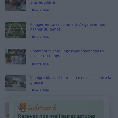
plus équilibré
10 avril 2026
Potager en carré comment s’organiser pour
gagner du temps
10 avril 2026
Comment trier le linge rapidement sans y
passer du temps
10 avril 2026
Vinaigre blanc et four est-ce efficace contre la
graisse
10 avril 2026
×
Taches pigmentaires : routine simple +
habitudes qui aident
Recevez nos meilleures astuces
9 avril 2026