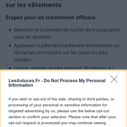
sur les vêtements
Étapes pour un traitement efficace
Identifier précisément les taches de transpiration
sous les aisselles.
Appliquer la pâte de bicarbonate directement sur
les taches en insistant sur les zones les plus
tachées.
Laisser reposer la pâte pendant 30 minutes à 1
heure, voire toute une nuit pour les taches très
LesAstuces.Fr -
Do Not Process My Personal
incrustées.
Information
Une fois le temps écoulé, frotter légèrement avec
une brosse douce ou une vieille brosse à dents
If you wish to opt-out of the sale, sharing to third parties, or
pour faire pénétrer la pâte.
processing of your personal or sensitive information for
targeted advertising by us, please use the below opt-out
Laver le vêtement à la machine avec une lessive
section to confirm your selection. Please note that after your
classique, à la température recommandée pour le
opt-out request is processed you may continue seeing