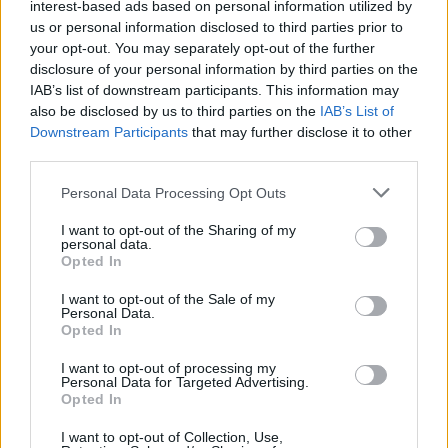
tissu.
interest-based ads based on personal information utilized by
us or personal information disclosed to third parties prior to
Conseils pour optimiser le traitement
your opt-out. You may separately opt-out of the further
disclosure of your personal information by third parties on the
Ne pas appliquer la pâte sur des vêtements
IAB’s list of downstream participants. This information may
also be disclosed by us to third parties on the
IAB’s List of
délicats ou en laine sans faire un test préalable.
Downstream Participants
that may further disclose it to other
Pour les taches très anciennes ou tenaces,
third parties.
répéter le traitement plusieurs fois.
Personal Data Processing Opt Outs
Éviter de mélanger la pâte avec des produits
contenant de l’eau de Javel ou d’autres agents
I want to opt-out of the Sharing of my
personal data.
chimiques agressifs.
Opted In
Les précautions à prendre lors de
I want to opt-out of the Sale of my
Personal Data.
l’utilisation de la pâte bicarbonate
Opted In
Respecter les dosages
I want to opt-out of processing my
Personal Data for Targeted Advertising.
Opted In
Un excès de bicarbonate peut endommager certains
tissus ou provoquer des irritations si la pâte entre en
I want to opt-out of Collection, Use,