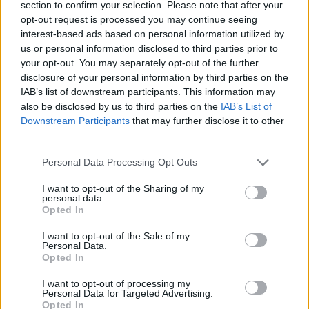
Autres méthodes naturelles pour
section to confirm your selection. Please note that after your
éliminer les taches jaunes
opt-out request is processed you may continue seeing
interest-based ads based on personal information utilized by
us or personal information disclosed to third parties prior to
Vinaigre blanc
your opt-out. You may separately opt-out of the further
disclosure of your personal information by third parties on the
Le vinaigre blanc possède également des propriétés
IAB’s list of downstream participants. This information may
désinfectantes et blanchissantes. Pour traiter un
also be disclosed by us to third parties on the
IAB’s List of
oreiller taché :
Downstream Participants
that may further disclose it to other
third parties.
Mélanger une part de vinaigre blanc avec deux
Personal Data Processing Opt Outs
parts d’eau tiède
Imbiber un chiffon ou une éponge dans cette
I want to opt-out of the Sharing of my
personal data.
solution
Opted In
Frotter doucement la zone tachée
I want to opt-out of the Sale of my
Laisser agir quelques minutes puis rincer à l’eau
Personal Data.
Opted In
claire
I want to opt-out of processing my
Le jus de citron
Personal Data for Targeted Advertising.
Opted In