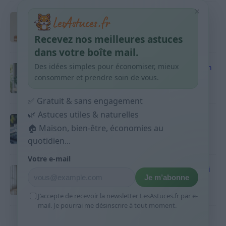
×
Taches pigmentaires : routine simple +
habitudes qui aident
Recevez nos meilleures astuces
9 avril 2026
dans votre boîte mail.
Des idées simples pour économiser, mieux
Produits ménagers : comment économiser en
courses sans acheter 10 sprays
consommer et prendre soin de vous.
9 avril 2026
✅ Gratuit & sans engagement
🌿 Astuces utiles & naturelles
Budget mensuel : méthode rapide pour
répartir son salaire dès le jour de paie
🏠 Maison, bien-être, économies au
quotidien...
9 avril 2026
Votre e-mail
Sport 10 minutes par jour est-ce utile et quoi
Je m’abonne
faire
9 avril 2026
J’accepte de recevoir la newsletter LesAstuces.fr par e-
mail. Je pourrai me désinscrire à tout moment.