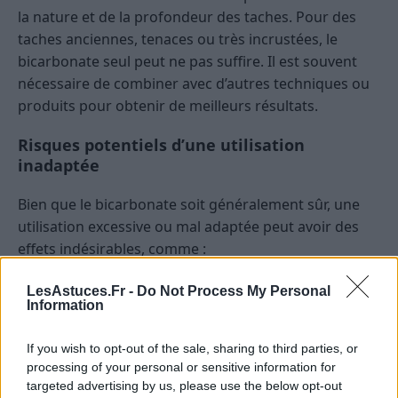
la nature et de la profondeur des taches. Pour des
taches anciennes, tenaces ou très incrustées, le
bicarbonate seul peut ne pas suffire. Il est souvent
nécessaire de combiner avec d’autres techniques ou
produits pour obtenir de meilleurs résultats.
Risques potentiels d’une utilisation
inadaptée
Bien que le bicarbonate soit généralement sûr, une
utilisation excessive ou mal adaptée peut avoir des
effets indésirables, comme :
Une abrasion excessive pouvant abîmer le tissu
LesAstuces.Fr -
Do Not Process My Personal
Information
Une accumulation de résidus si le rinçage n’est
pas complet, ce qui peut provoquer des
If you wish to opt-out of the sale, sharing to third parties, or
irritations ou des allergies
processing of your personal or sensitive information for
targeted advertising by us, please use the below opt-out