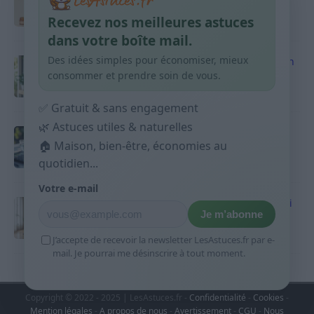
habitudes qui aident
Recevez nos meilleures astuces
9 avril 2026
dans votre boîte mail.
Des idées simples pour économiser, mieux
Produits ménagers : comment économiser en
courses sans acheter 10 sprays
consommer et prendre soin de vous.
9 avril 2026
✅ Gratuit & sans engagement
🌿 Astuces utiles & naturelles
Budget mensuel : méthode rapide pour
répartir son salaire dès le jour de paie
🏠 Maison, bien-être, économies au
quotidien...
9 avril 2026
Votre e-mail
Sport 10 minutes par jour est-ce utile et quoi
Je m’abonne
faire
9 avril 2026
J’accepte de recevoir la newsletter LesAstuces.fr par e-
mail. Je pourrai me désinscrire à tout moment.
Copyright © 2022 - 2025 | LesAstuces.fr -
Confidentialité
-
Cookies
-
Mention légales
-
A propos de nous
-
Avertissement
-
CGU
-
Nous