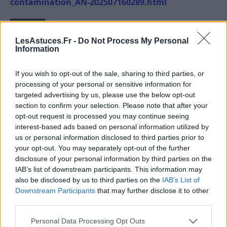
contamination_AN-202507160289.html
SANTÉ
LesAstuces.Fr -
Do Not Process My Personal
Information
If you wish to opt-out of the sale, sharing to third parties, or
processing of your personal or sensitive information for
targeted advertising by us, please use the below opt-out
section to confirm your selection. Please note that after your
opt-out request is processed you may continue seeing
interest-based ads based on personal information utilized by
us or personal information disclosed to third parties prior to
A propos Nathalie Leclerc
2950 Articles
your opt-out. You may separately opt-out of the further
disclosure of your personal information by third parties on the
Nathalie Leclerc est une journaliste spécialisée en santé et
IAB’s list of downstream participants. This information may
médecine. Mère de deux enfants, elle allie une solide
also be disclosed by us to third parties on the
IAB’s List of
expertise journalistique à une expérience concrète de la
Downstream Participants
that may further disclose it to other
santé familiale et de la nutrition. Fervente adepte d’un mode
third parties.
de vie sain, écologique et durable, elle s’engage depuis de
nombreuses années en faveur des produits biologiques et
Personal Data Processing Opt Outs