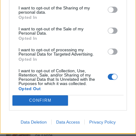
des solutions de ménage respectueuses de l’environnement.
Grâce à cette double casquette de journaliste et de maman
I want to opt-out of the Sharing of my
personal data.
engagée, Nathalie propose des conseils pratiques, fiables et
Opted In
accessibles, permettant à ses lecteurs de mieux naviguer
dans les enjeux de la santé moderne tout en adoptant des
I want to opt-out of the Sale of my
habitudes plus saines et respectueuses de la planète.
Personal Data.
Opted In
I want to opt-out of processing my
SUR LE MÊME THÈME
Personal Data for Targeted Advertising.
Opted In
Découvrez les incroyables bienfaits de l’aloe
I want to opt-out of Collection, Use,
vera pour votre santé et votre beauté
Retention, Sale, and/or Sharing of my
Personal Data that Is Unrelated with the
21 mars 2023
Nathalie Leclerc
Purposes for which it was collected.
Opted Out
Comment booster son système immunitaire
CONFIRM
avant l’arrivée de l’hiver
26 octobre 2023
Nathalie Leclerc
Data Deletion
Data Access
Privacy Policy
Pourquoi vos ongles peuvent révéler votre état
de santé