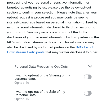
processing of your personal or sensitive information for
Vous souhaitez télécharger le modèle de lettre de
targeted advertising by us, please use the below opt-out
motivation ?
section to confirm your selection. Please note that after your
opt-out request is processed you may continue seeing
Téléchargez le modèle au format Word
interest-based ads based on personal information utilized by
us or personal information disclosed to third parties prior to
Téléchargez le modèle au format PDF
your opt-out. You may separately opt-out of the further
disclosure of your personal information by third parties on the
LETTRE DE MOTIVATION
IAB’s list of downstream participants. This information may
also be disclosed by us to third parties on the
IAB’s List of
Downstream Participants
that may further disclose it to other
third parties.
Personal Data Processing Opt Outs
I want to opt-out of the Sharing of my
personal data.
Opted In
I want to opt-out of the Sale of my
Personal Data.
A propos Nathalie Leclerc
2950 Articles
Opted In