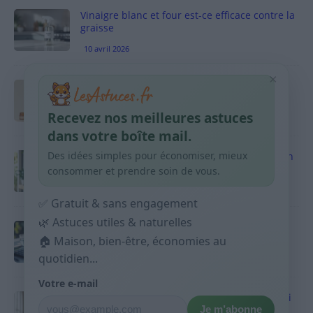
Vinaigre blanc et four est-ce efficace contre la
graisse
10 avril 2026
×
Taches pigmentaires : routine simple +
habitudes qui aident
Recevez nos meilleures astuces
9 avril 2026
dans votre boîte mail.
Des idées simples pour économiser, mieux
Produits ménagers : comment économiser en
courses sans acheter 10 sprays
consommer et prendre soin de vous.
9 avril 2026
✅ Gratuit & sans engagement
🌿 Astuces utiles & naturelles
Budget mensuel : méthode rapide pour
répartir son salaire dès le jour de paie
🏠 Maison, bien-être, économies au
quotidien...
9 avril 2026
Votre e-mail
Sport 10 minutes par jour est-ce utile et quoi
Je m’abonne
faire