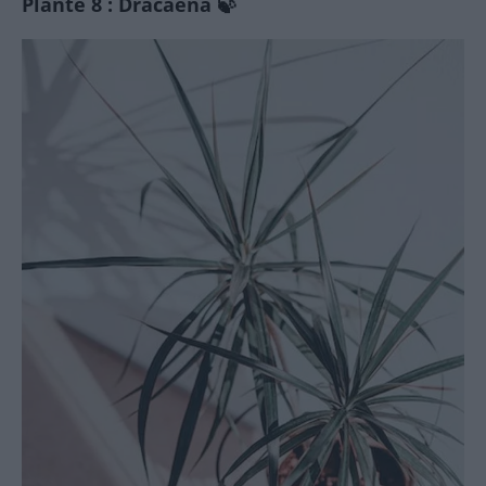
Plante 8 : Dracaena 🍃