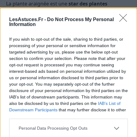
La plante araignée est une
star des plantes
d’intérieur
faciles à entretenir.
LesAstuces.Fr -
Do Not Process My Personal
Information
Elle supporte aussi bien la lumière que l’ombre et ne
demande pas beaucoup d’eau.
If you wish to opt-out of the sale, sharing to third parties, or
processing of your personal or sensitive information for
En plus, elle est très efficace pour
purifier l’air de
targeted advertising by us, please use the below opt-out
votre maison
. 🌿
section to confirm your selection. Please note that after your
opt-out request is processed you may continue seeing
Conseils d’entretien
interest-based ads based on personal information utilized by
us or personal information disclosed to third parties prior to
Eau :
Arrosez modérément
et laissez sécher le
your opt-out. You may separately opt-out of the further
terreau entre deux arrosages.
disclosure of your personal information by third parties on the
IAB’s list of downstream participants. This information may
Lumière : Lumière indirecte ou ombre légère,
also be disclosed by us to third parties on the
IAB’s List of
évitez le soleil direct.
Downstream Participants
that may further disclose it to other
Positionnement : Idéale dans un pot suspendu
third parties.
pour profiter de ses jolies retombées.
Personal Data Processing Opt Outs
Plante 6 : Zamioculcas 🌿