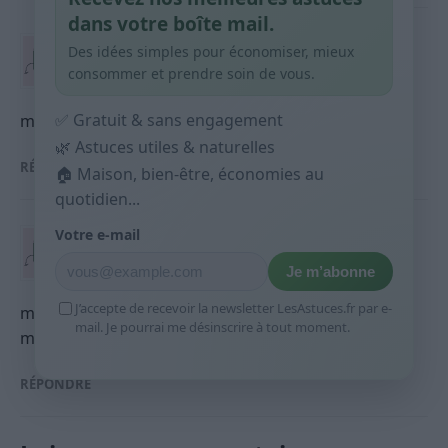
dans votre boîte mail.
AlyzÌa
dit :
Des idées simples pour économiser, mieux
consommer et prendre soin de vous.
19 OCTOBRE 2025 À 14H49
✅ Gratuit & sans engagement
merci pour ces astuces, j’espère que ça marchera 😅
🌿 Astuces utiles & naturelles
RÉPONDRE
🏠 Maison, bien-être, économies au
quotidien...
Votre e-mail
Sileas
dit :
9 NOVEMBRE 2025 À 17H25
Je m’abonne
J’accepte de recevoir la newsletter LesAstuces.fr par e-
merci pour l’info, j’espère que j’arriverai à pas tuer
mail. Je pourrai me désinscrire à tout moment.
mes plantes cette fois 😅
RÉPONDRE