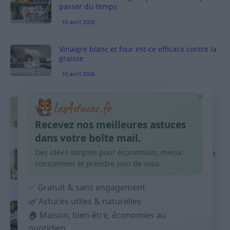
passer du temps
10 avril 2026
Vinaigre blanc et four est-ce efficace contre la
graisse
10 avril 2026
×
Taches pigmentaires : routine simple +
habitudes qui aident
Recevez nos meilleures astuces
9 avril 2026
dans votre boîte mail.
Des idées simples pour économiser, mieux
Produits ménagers : comment économiser en
courses sans acheter 10 sprays
consommer et prendre soin de vous.
9 avril 2026
✅ Gratuit & sans engagement
🌿 Astuces utiles & naturelles
Budget mensuel : méthode rapide pour
répartir son salaire dès le jour de paie
🏠 Maison, bien-être, économies au
quotidien...
9 avril 2026