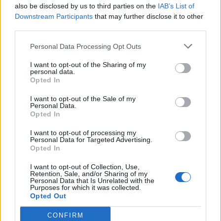
Les pothos, philodendrons, orchidées et
also be disclosed by us to third parties on the
IAB’s List of
Downstream Participants
that may further disclose it to other
spathiphyllums s’épanouissent dans cette
third parties.
configuration. Les marantas et calatheas
apprécieront aussi cette lumière douce, idéale pour
Personal Data Processing Opt Outs
leurs feuilles délicates.
I want to opt-out of the Sharing of my
personal data.
Vous avez une chambre orientée nord, peu
Opted In
de lumière naturelle :
I want to opt-out of the Sale of my
Personal Data.
Installez une sansevieria, un zamioculcas, ou même
Opted In
un dracaena. Ces plantes tolèrent très bien la faible
I want to opt-out of processing my
luminosité et demandent peu d’entretien. Pensez à
Personal Data for Targeted Advertising.
limiter les arrosages pour éviter le pourrissement des
Opted In
racines.
I want to opt-out of Collection, Use,
Retention, Sale, and/or Sharing of my
Votre cuisine est orientée ouest, avec un bel
Personal Data that Is Unrelated with the
Purposes for which it was collected.
ensoleillement en fin de journée :
Opted Out
Un ficus elastica, un clivia ou un schefflera s’y
CONFIRM