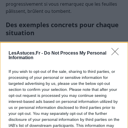
progressivement si vous remarquez que les feuilles
pâlissent, brûlent ou tombent.
Des exemples concrets pour chaque
situation
Vous vivez dans un studio lumineux avec de
grandes baies vitrées au sud :
LesAstuces.Fr -
Do Not Process My Personal
Information
Optez pour un assortiment de cactus, d’aloé vera, de
kalanchoés, ou laissez-vous tenter par un cyperus ou
If you wish to opt-out of the sale, sharing to third parties, or
processing of your personal or sensitive information for
un palmier d’intérieur (type areca), qui apprécieront
targeted advertising by us, please use the below opt-out
la lumière abondante. Pensez à éloigner du vitrage
section to confirm your selection. Please note that after your
les plantes à feuillage fin pour éviter qu’elles ne
opt-out request is processed you may continue seeing
brûlent.
interest-based ads based on personal information utilized by
us or personal information disclosed to third parties prior to
Votre salon est exposé à l’est, avec de la
your opt-out. You may separately opt-out of the further
lumière le matin et de l’ombre l’après-midi :
disclosure of your personal information by third parties on the
IAB’s list of downstream participants. This information may