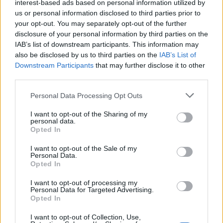
interest-based ads based on personal information utilized by
Printemps et été
: croissance active, arrosages
us or personal information disclosed to third parties prior to
plus fréquents (1 à 2 fois par semaine selon la
your opt-out. You may separately opt-out of the further
plante et l’exposition).
disclosure of your personal information by third parties on the
Automne et hiver
: croissance ralentie, arrosage
IAB’s list of downstream participants. This information may
also be disclosed by us to third parties on the
IAB’s List of
espacé (tous les 10 à 20 jours parfois).
Downstream Participants
that may further disclose it to other
third parties.
Pensez à réduire l’arrosage dès que les jours
raccourcissent et que la température baisse.
Personal Data Processing Opt Outs
Questions fréquentes sur l’arrosage
I want to opt-out of the Sharing of my
personal data.
des plantes d’intérieur
Opted In
I want to opt-out of the Sale of my
Doit-on arroser avec de l’engrais à chaque
Personal Data.
fois ?
Opted In
I want to opt-out of processing my
Non, l’engrais ne doit être ajouté que tous les 15 jours
Personal Data for Targeted Advertising.
à 1 mois en période de croissance. Trop d’engrais
Opted In
brûle les racines.
I want to opt-out of Collection, Use,