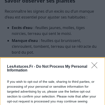
savoir observer ses plantes
Reconnaître les signes d’un excès ou d’un manque
d’eau est essentiel pour ajuster ses habitudes :
Excès d’eau
: feuilles jaunes, molles, tiges
noircies, terreau qui sent le moisi.
Manque d’eau
: feuilles qui brunissent,
s’enroulent, tombent, terreau qui se rétracte du
bord du pot.
Si la plante montre ces signes, adaptez
LesAstuces.Fr -
Do Not Process My Personal
immédiatement la fréquence ou la quantité
Information
d’arrosage.
If you wish to opt-out of the sale, sharing to third parties, or
Adapter l’arrosage selon la saison
processing of your personal or sensitive information for
targeted advertising by us, please use the below opt-out
Les besoins en eau varient selon les saisons :
section to confirm your selection. Please note that after your
opt-out request is processed you may continue seeing