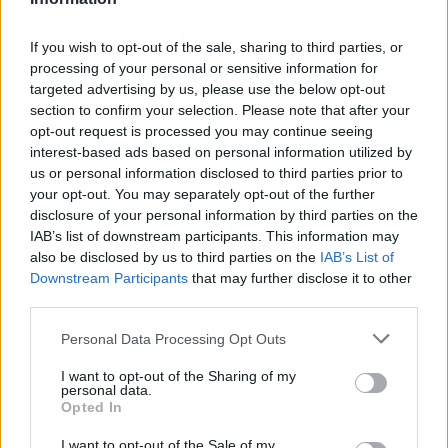
Gérer la lutte contre les parasites et
les maladies
If you wish to opt-out of the sale, sharing to third parties, or
processing of your personal or sensitive information for
targeted advertising by us, please use the below opt-out
Une attention régulière permet de repérer
section to confirm your selection. Please note that after your
rapidement les signes de parasites ou de maladies, et
opt-out request is processed you may continue seeing
d’intervenir avant que la situation ne devienne
interest-based ads based on personal information utilized by
critique.
us or personal information disclosed to third parties prior to
your opt-out. You may separately opt-out of the further
Les principaux parasites
disclosure of your personal information by third parties on the
IAB’s list of downstream participants. This information may
Aphides :
petites insectes verts ou noirs qui
also be disclosed by us to third parties on the
IAB’s List of
Downstream Participants
that may further disclose it to other
sucent la sève.
third parties.
Cochenilles :
visibles sous forme de petites
bosses blanches ou brunes sur les feuilles ou les
Personal Data Processing Opt Outs
tiges.
I want to opt-out of the Sharing of my
Pucerons :
se concentrent souvent sur les jeunes
personal data.
Opted In
pousses.
I want to opt-out of the Sale of my