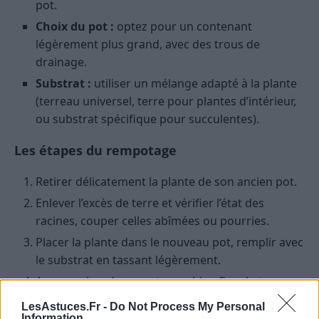
pot.
Choix du pot :
optez pour un contenant
légèrement plus grand, avec des trous de
drainage.
Substrat :
utiliser un mélange adapté à la plante
(terreau universel, terre pour plantes d’intérieur,
ou substrat spécifique pour succulentes).
Les étapes du rempotage
Retirer délicatement la plante de son ancien pot.
Enlever l’excès de terre et vérifier l’état des
racines, couper celles abîmées ou pourries.
Placer la plante dans le nouveau pot, remplir avec
le substrat en tassant légèrement.
Arroser abondamment pour bien fixer la terre
autour des racines.
LesAstuces.Fr -
Do Not Process My Personal
Information