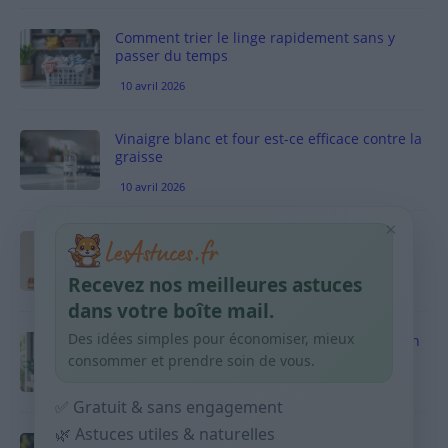
Comment trier le linge rapidement sans y
passer du temps
10 avril 2026
Vinaigre blanc et four est-ce efficace contre la
graisse
10 avril 2026
×
Taches pigmentaires : routine simple +
habitudes qui aident
Recevez nos meilleures astuces
9 avril 2026
dans votre boîte mail.
Des idées simples pour économiser, mieux
Produits ménagers : comment économiser en
courses sans acheter 10 sprays
consommer et prendre soin de vous.
9 avril 2026
✅ Gratuit & sans engagement
🌿 Astuces utiles & naturelles
Budget mensuel : méthode rapide pour