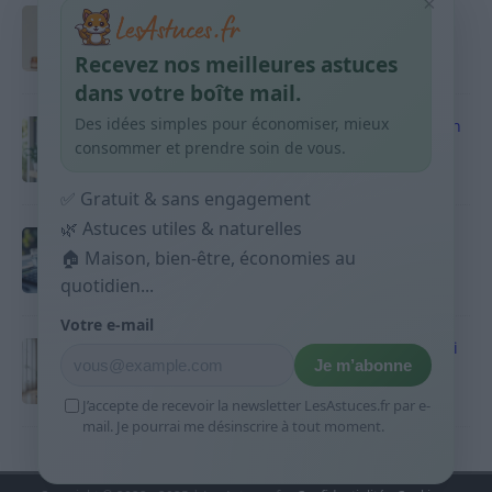
×
Taches pigmentaires : routine simple +
habitudes qui aident
Recevez nos meilleures astuces
9 avril 2026
dans votre boîte mail.
Des idées simples pour économiser, mieux
Produits ménagers : comment économiser en
courses sans acheter 10 sprays
consommer et prendre soin de vous.
9 avril 2026
✅ Gratuit & sans engagement
🌿 Astuces utiles & naturelles
Budget mensuel : méthode rapide pour
répartir son salaire dès le jour de paie
🏠 Maison, bien-être, économies au
quotidien...
9 avril 2026
Votre e-mail
Sport 10 minutes par jour est-ce utile et quoi
Je m’abonne
faire
9 avril 2026
J’accepte de recevoir la newsletter LesAstuces.fr par e-
mail. Je pourrai me désinscrire à tout moment.