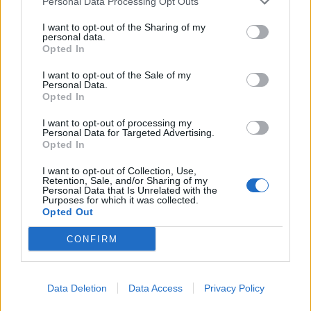
Personal Data Processing Opt Outs
De temps en temps, arrosez généreusement pour
I want to opt-out of the Sharing of my
personal data.
que l’eau s’écoule sous le pot et entraîne les excès de
Opted In
sels minéraux hors du terreau. Cela prévient
l’accumulation délétère pour les racines.
I want to opt-out of the Sale of my
Personal Data.
Opted In
Entretien courant des plantes
arrosées à l’eau du robinet
I want to opt-out of processing my
Personal Data for Targeted Advertising.
Opted In
Si vous n’avez pas d’autre choix que d’utiliser l’eau du
I want to opt-out of Collection, Use,
robinet, il existe quelques gestes à adopter pour
Retention, Sale, and/or Sharing of my
Personal Data that Is Unrelated with the
limiter les risques :
Purposes for which it was collected.
Opted Out
Surveillez l’apparition de dépôts blancs, enlevez-
CONFIRM
les si besoin.
Rempotez vos plantes tous les 1 à 2 ans pour
renouveler le terreau et éliminer les excès de
Data Deletion
Data Access
Privacy Policy
minéraux.