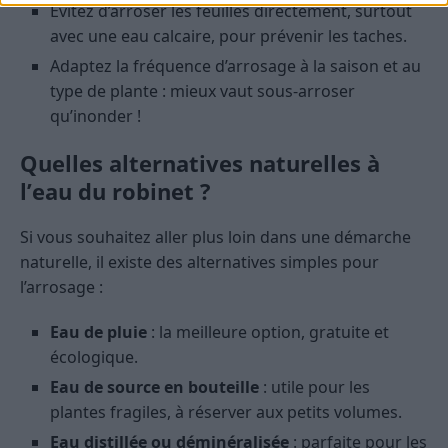
Évitez d’arroser les feuilles directement, surtout
avec une eau calcaire, pour prévenir les taches.
Adaptez la fréquence d’arrosage à la saison et au
type de plante : mieux vaut sous-arroser
qu’inonder !
Quelles alternatives naturelles à
l’eau du robinet ?
Si vous souhaitez aller plus loin dans une démarche
naturelle, il existe des alternatives simples pour
l’arrosage :
Eau de pluie
: la meilleure option, gratuite et
écologique.
Eau de source en bouteille
: utile pour les
plantes fragiles, à réserver aux petits volumes.
Eau distillée ou déminéralisée
: parfaite pour les