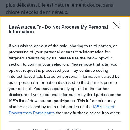
plus délicates. Elle est naturellement douce, sans
chlore ni excès de minéraux.
Filtrer l’eau du robinet
LesAstuces.Fr -
Do Not Process My Personal
Information
Un filtre à charbon actif, une carafe filtrante ou un
système de filtration domestique permet de réduire
If you wish to opt-out of the sale, sharing to third parties, or
le calcaire et d’éliminer une partie des résidus. Pensez
processing of your personal or sensitive information for
targeted advertising by us, please use the below opt-out
à changer régulièrement les filtres pour garder leur
section to confirm your selection. Please note that after your
efficacité.
opt-out request is processed you may continue seeing
interest-based ads based on personal information utilized by
Mélanger l’eau du robinet et l’eau distillée
us or personal information disclosed to third parties prior to
your opt-out. You may separately opt-out of the further
Pour les plantes vraiment sensibles, préparez un
disclosure of your personal information by third parties on the
mélange moitié eau du robinet (reposée) et moitié
IAB’s list of downstream participants. This information may
eau distillée ou déminéralisée. Cela permet de réduire
also be disclosed by us to third parties on the
IAB’s List of
Downstream Participants
that may further disclose it to other
la concentration de minéraux et d’adoucir l’eau.
third parties.
Laisser les sels s’évacuer