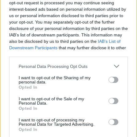
increvables et leur entretien
opt-out request is processed you may continue seeing
interest-based ads based on personal information utilized by
Sansevieria : la championne de la résistance
us or personal information disclosed to third parties prior to
your opt-out. You may separately opt-out of the further
La sansevieria est idéale pour les débutants. Elle
disclosure of your personal information by third parties on the
IAB’s list of downstream participants. This information may
tolère la sécheresse, la lumière faible et même la
also be disclosed by us to third parties on the
IAB’s List of
négligence. Un arrosage toutes les 2 à 3 semaines
Downstream Participants
that may further disclose it to other
suffit, et elle n’a pas besoin d’engrais régulier.
third parties.
Attention à ne pas trop arroser, ses racines redoutent
Personal Data Processing Opt Outs
l’excès d’humidité.
I want to opt-out of the Sharing of my
Zamioculcas : la plante ultra-tolérante
personal data.
Opted In
Le zamioculcas pousse lentement mais sûrement,
I want to opt-out of the Sale of my
même en cas d’oubli d’arrosage. Son feuillage reste
Personal Data.
Opted In
brillant et vert, et il peut résister à plusieurs semaines
de sécheresse. Utilisez un terreau bien drainé et
I want to opt-out of processing my
évitez les soucoupes d’eau stagnante.
Personal Data for Targeted Advertising.
Opted In