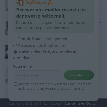
habitudes qui aident
Recevez nos meilleures astuces
9 avril 2026
dans votre boîte mail.
Des idées simples pour économiser, mieux
Produits ménagers : comment économiser en
courses sans acheter 10 sprays
consommer et prendre soin de vous.
9 avril 2026
✅ Gratuit & sans engagement
🌿 Astuces utiles & naturelles
Budget mensuel : méthode rapide pour
répartir son salaire dès le jour de paie
🏠 Maison, bien-être, économies au
quotidien...
9 avril 2026
Votre e-mail
Sport 10 minutes par jour est-ce utile et quoi
Je m’abonne
faire
9 avril 2026
J’accepte de recevoir la newsletter LesAstuces.fr par e-
mail. Je pourrai me désinscrire à tout moment.
Copyright © 2022 - 2025 | LesAstuces.fr -
Confidentialité
-
Cookies
-