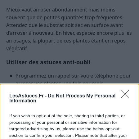
Mieux vaut arroser abondamment mais moins
souvent que de petites quantités trop fréquentes.
Attendez que le substrat soit sec en surface avant
d’arroser à nouveau. En hiver, espacez encore plus les
arrosages, la plupart de ces plantes étant en repos
végétatif.
Utiliser des astuces anti-oubli
Programmez un rappel sur votre téléphone pour
arroser vos plantes une fois par mois.
Regroupez vos plantes au même endroit pour
LesAstuces.Fr -
Do Not Process My Personal
penser à les vérifier d’un seul coup d’œil.
Information
Pour les plus têtes en l’air, optez pour des pots
If you wish to opt-out of the sale, sharing to third parties, or
avec réserve d’eau.
processing of your personal or sensitive information for
targeted advertising by us, please use the below opt-out
Focus sur quelques plantes
section to confirm your selection. Please note that after your