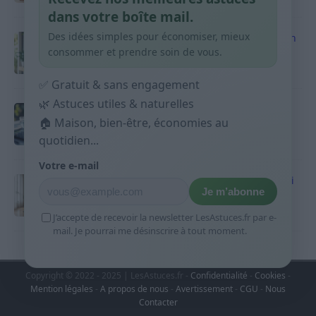
9 avril 2026
dans votre boîte mail.
Des idées simples pour économiser, mieux
Produits ménagers : comment économiser en
courses sans acheter 10 sprays
consommer et prendre soin de vous.
9 avril 2026
✅ Gratuit & sans engagement
🌿 Astuces utiles & naturelles
Budget mensuel : méthode rapide pour
répartir son salaire dès le jour de paie
🏠 Maison, bien-être, économies au
quotidien...
9 avril 2026
Votre e-mail
Sport 10 minutes par jour est-ce utile et quoi
Je m’abonne
faire
9 avril 2026
J’accepte de recevoir la newsletter LesAstuces.fr par e-
mail. Je pourrai me désinscrire à tout moment.
Copyright © 2022 - 2025 | LesAstuces.fr -
Confidentialité
-
Cookies
-
Mention légales
-
A propos de nous
-
Avertissement
-
CGU
-
Nous
Contacter