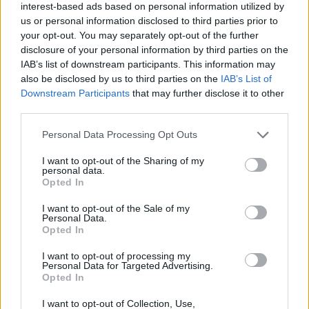
plantes, pots et cache-pots
interest-based ads based on personal information utilized by
us or personal information disclosed to third parties prior to
Pour un Monstera
: un grand pot en céramique
your opt-out. You may separately opt-out of the further
disclosure of your personal information by third parties on the
vernissée blanche ou pastel, associé à un cache-
IAB’s list of downstream participants. This information may
pot en osier pour une touche bohème.
also be disclosed by us to third parties on the
IAB’s List of
Pour une Sansevieria
: pot en terre cuite brute,
Downstream Participants
that may further disclose it to other
ou cache-pot métallique doré pour une note chic
third parties.
et graphique.
Personal Data Processing Opt Outs
Pour un Pilea
: petit pot coloré en plastique
I want to opt-out of the Sharing of my
recyclé, ou cache-pot en béton pour un look
personal data.
scandinave.
Opted In
Pour des succulentes
: mini-pots en terre cuite
I want to opt-out of the Sale of my
sur un plateau, ou cache-pots géométriques en
Personal Data.
Opted In
céramique.
Pour des plantes tombantes (pothos,
I want to opt-out of processing my
Personal Data for Targeted Advertising.
tradescantia)
: pots suspendus en fibres
Opted In
naturelles, ou cache-pots à suspendre en
I want to opt-out of Collection, Use,
macramé.