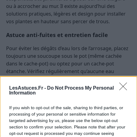
ou à accrocher au mur. Il existe aujourd’hui des
solutions pratiques, légères et design pour installer
vos plantes en hauteur sans percer de trous.
Astuce anti-fuites et entretien facile
Pour éviter les dégâts d’eau lors de l’arrosage, placez
toujours une soucoupe sous le pot (même cachée
dans le cache-pot) ou optez pour un cache-pot
étanche. Vérifiez régulièrement qu’aucune eau
stagnante ne s’accumule, surtout avec les plantes
sensibles à l’humidité.
LesAstuces.Fr -
Do Not Process My Personal
Information
Côté entretien, privilégiez des pots lavables et
résistants, surtout si vous aimez changer
If you wish to opt-out of the sale, sharing to third parties, or
processing of your personal or sensitive information for
régulièrement vos plantes de place ou de contenant.
targeted advertising by us, please use the below opt-out
section to confirm your selection. Please note that after your
Exemples concrets : bien marier
opt-out request is processed you may continue seeing