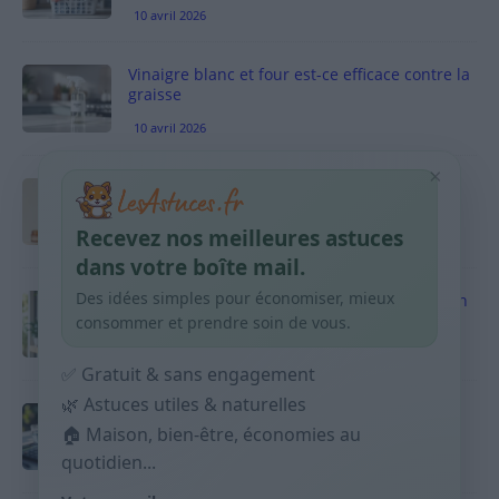
10 avril 2026
Vinaigre blanc et four est-ce efficace contre la
graisse
10 avril 2026
×
Taches pigmentaires : routine simple +
habitudes qui aident
Recevez nos meilleures astuces
9 avril 2026
dans votre boîte mail.
Des idées simples pour économiser, mieux
Produits ménagers : comment économiser en
courses sans acheter 10 sprays
consommer et prendre soin de vous.
9 avril 2026
✅ Gratuit & sans engagement
🌿 Astuces utiles & naturelles
Budget mensuel : méthode rapide pour
répartir son salaire dès le jour de paie
🏠 Maison, bien-être, économies au
quotidien...
9 avril 2026