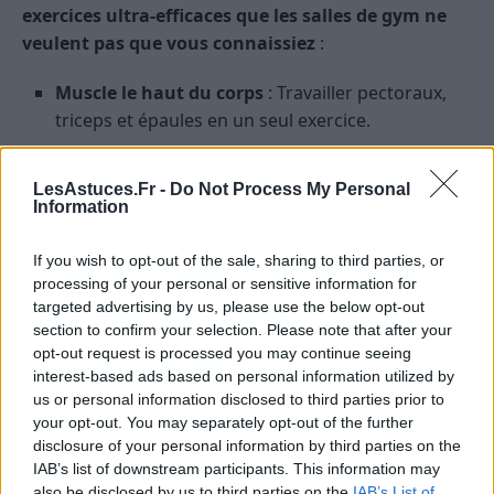
exercices ultra-efficaces que les salles de gym ne
veulent pas que vous connaissiez
:
Muscle le haut du corps
: Travailler pectoraux,
triceps et épaules en un seul exercice.
Modulable
: Diversifiez vos séances en
changeant la position des mains.
LesAstuces.Fr -
Do Not Process My Personal
Information
Comment le faire ?
If you wish to opt-out of the sale, sharing to third parties, or
Commencez en position de planche, les mains à
processing of your personal or sensitive information for
plat au sol.
targeted advertising by us, please use the below opt-out
section to confirm your selection. Please note that after your
Descendez votre corps en fléchissant les coudes.
opt-out request is processed you may continue seeing
Remontez en tendant les bras.
interest-based ads based on personal information utilized by
us or personal information disclosed to third parties prior to
Faites 3 séries de 15 répétitions.
your opt-out. You may separately opt-out of the further
disclosure of your personal information by third parties on the
Conclusion
IAB’s list of downstream participants. This information may
also be disclosed by us to third parties on the
IAB’s List of