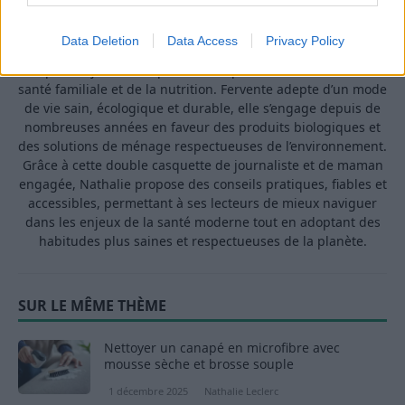
A propos Nathalie Leclerc
2950 Articles
Nathalie Leclerc est une journaliste spécialisée en santé et
Data Deletion
Data Access
Privacy Policy
médecine. Mère de deux enfants, elle allie une solide
expertise journalistique à une expérience concrète de la
santé familiale et de la nutrition. Fervente adepte d’un mode
de vie sain, écologique et durable, elle s’engage depuis de
nombreuses années en faveur des produits biologiques et
des solutions de ménage respectueuses de l’environnement.
Grâce à cette double casquette de journaliste et de maman
engagée, Nathalie propose des conseils pratiques, fiables et
accessibles, permettant à ses lecteurs de mieux naviguer
dans les enjeux de la santé moderne tout en adoptant des
habitudes plus saines et respectueuses de la planète.
SUR LE MÊME THÈME
Nettoyer un canapé en microfibre avec
mousse sèche et brosse souple
1 décembre 2025
Nathalie Leclerc