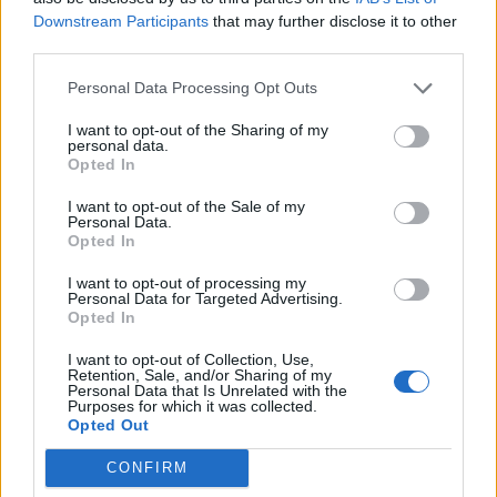
Voilà, vous avez maintenant tous les secrets en main !
Downstream Participants
that may further disclose it to other
Avec ces
4 exercices ultra-efficaces que les salles de
third parties.
gym ne veulent pas que vous connaissiez
, vous
Personal Data Processing Opt Outs
êtes prêt à débuter un entraînement complet,
économique, et adapté à tous les niveaux. Alors,
I want to opt-out of the Sharing of my
personal data.
pourquoi attendre ?
Transformez votre salon en
Opted In
salle de gym
dès aujourd’hui !
I want to opt-out of the Sale of my
Personal Data.
ASTUCES
SPORT
Opted In
I want to opt-out of processing my
Personal Data for Targeted Advertising.
Opted In
I want to opt-out of Collection, Use,
Retention, Sale, and/or Sharing of my
Personal Data that Is Unrelated with the
Purposes for which it was collected.
Opted Out
CONFIRM