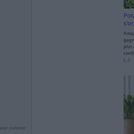
Pot
s’o
Potag
gagn
plus 
confi
[…]
pour cuisiner