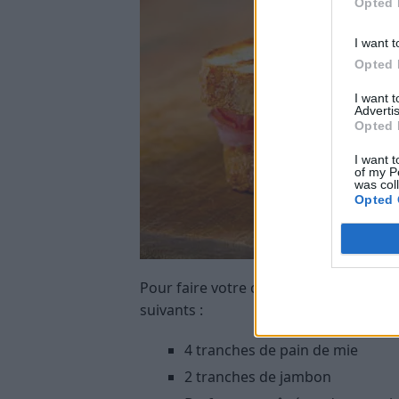
Opted 
I want t
Opted 
I want 
Advertis
Opted 
I want t
of my P
was col
Opted 
Pour faire votre croque-monsieur à la
suivants :
4 tranches de pain de mie
2 tranches de jambon