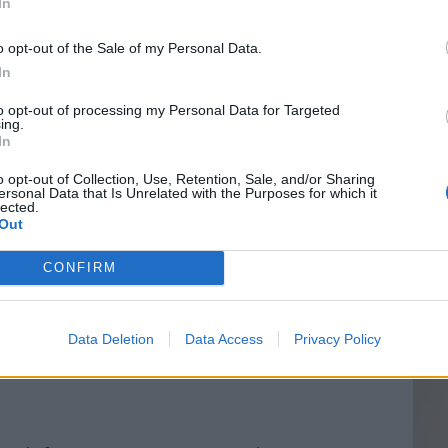
In
o opt-out of the Sale of my Personal Data.
In
Vin
to opt-out of processing my Personal Data for Targeted
eff
ing.
In
Vinai
grais
o opt-out of Collection, Use, Retention, Sale, and/or Sharing
ersonal Data that Is Unrelated with the Purposes for which it
les p
lected.
de p
Out
CONFIRM
 maison, vous aurez besoin des ingrédients
Data Deletion
Data Access
Privacy Policy