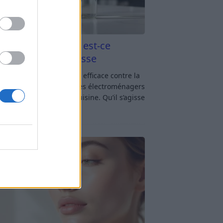
aigre blanc et four est-ce
icace contre la graisse
gre blanc et four : est-ce efficace contre la
se ? Le four fait partie des électroménagers
lus sollicités dans une cuisine. Qu’il s’agisse
réparer un gratin, de
[…]