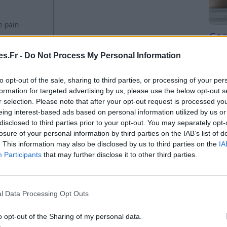
e-pain
Com
san
s.Fr -
Do Not Process My Personal Information
Tri d
-pain
beauc
to opt-out of the sale, sharing to third parties, or processing of your per
du l
formation for targeted advertising by us, please use the below opt-out s
ser avec un grille-pain, le croque-monsieur est
compl
r selection. Please note that after your opt-out request is processed y
t. Ce sandwich français classique est réputé pour sa
astu
eing interest-based ads based on personal information utilized by us or
roustillant, qui en font un favori pour le déjeuner
disclosed to third parties prior to your opt-out. You may separately opt-
losure of your personal information by third parties on the IAB’s list of
. This information may also be disclosed by us to third parties on the
IA
Participants
that may further disclose it to other third parties.
l Data Processing Opt Outs
o opt-out of the Sharing of my personal data.