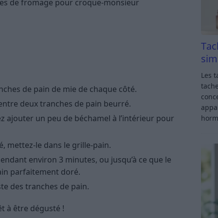
hes de fromage pour croque-monsieur
Tac
sim
Les t
tache
ches de pain de mie de chaque côté.
conce
entre deux tranches de pain beurré.
appar
ez ajouter un peu de béchamel à l’intérieur pour
horm
 mettez-le dans le grille-pain.
endant environ 3 minutes, ou jusqu’à ce que le
ain parfaitement doré.
ste des tranches de pain.
t à être dégusté !