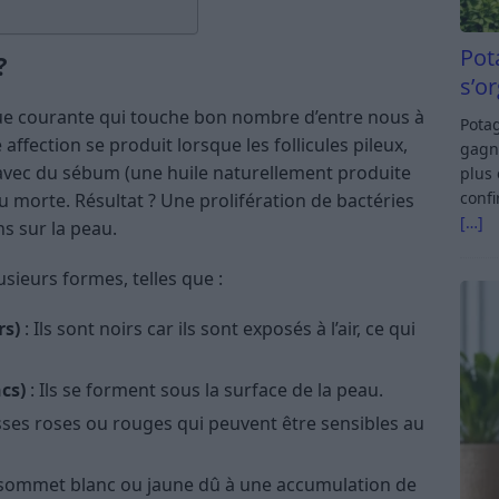
Pot
?
s’o
que courante qui touche bon nombre d’entre nous à
Potag
affection se produit lorsque les follicules pileux,
gagn
avec du sébum (une huile naturellement produite
plus 
confi
u morte. Résultat ? Une prolifération de bactéries
[…]
ns sur la peau.
sieurs formes, telles que :
rs)
: Ils sont noirs car ils sont exposés à l’air, ce qui
cs)
: Ils se forment sous la surface de la peau.
sses roses ou rouges qui peuvent être sensibles au
n sommet blanc ou jaune dû à une accumulation de