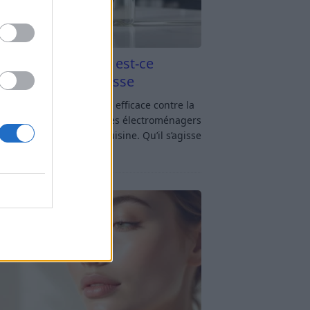
aigre blanc et four est-ce
icace contre la graisse
gre blanc et four : est-ce efficace contre la
se ? Le four fait partie des électroménagers
lus sollicités dans une cuisine. Qu’il s’agisse
réparer un gratin, de
[…]