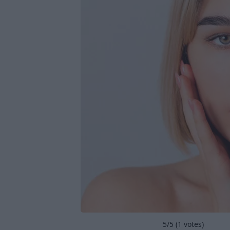
5
/5 (
1
votes)