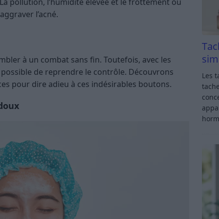
 La pollution, l’humidité élevée et le frottement ou
aggraver l’acné.
Tac
sim
mbler à un combat sans fin. Toutefois, avec les
ait possible de reprendre le contrôle. Découvrons
Les t
es pour dire adieu à ces indésirables boutons.
tache
conce
 doux
appar
horm