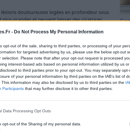
s lésions douloureuses logées en profondeur sous
 plus grandes et peuvent laisser des cicatrices.
Com
san
s.Fr -
Do Not Process My Personal Information
cné à l’adolescence, il est important de noter que
Tri d
nes de tout âge, de la naissance à l’âge adulte. Ses
beauc
to opt-out of the sale, sharing to third parties, or processing of your per
s ; l’acné peut également avoir un impact
du l
formation for targeted advertising by us, please use the below opt-out s
i et la
confiance en soi
.
compl
r selection. Please note that after your opt-out request is processed y
astu
eing interest-based ads based on personal information utilized by us or
ec le
psoriasis
et
l’eczéma
.
disclosed to third parties prior to your opt-out. You may separately opt-
losure of your personal information by third parties on the IAB’s list of
acné ?
. This information may also be disclosed by us to third parties on the
IA
Participants
that may further disclose it to other third parties.
pe “normale” de l’adolescence, se manifestant
vie, elle n’est pas l’apanage des adolescents. De
souffrir à l’âge adulte, ce qui nous amène à nous
l Data Processing Opt Outs
acné?
o opt-out of the Sharing of my personal data.
st l’une des principales causes de l’acné, en