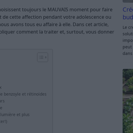
Cré
 choisissent toujours le MAUVAIS moment pour faire
bud
t de cette affection pendant votre adolescence ou
ous avons tous eu affaire à elle. Dans cet article,
Le c
xpliquer comment la traiter et, surtout, vous donner
solut
impor
peut 
dan
x
de benzoyle et rétinoïdes
urs
le
 lumière et plus
er!)