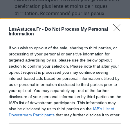
pénétration plus lente et moins de risques
d’irritation. Recommandé pour les peaux
sensibles et les débutants.
LesAstuces.Fr -
Do Not Process My Personal
Focus sur le BHA (acide salicylique)
Information
L’acide salicylique est le choix de prédilection pour
If you wish to opt-out of the sale, sharing to third parties, or
processing of your personal or sensitive information for
désincruster les pores et lutter contre les
targeted advertising by us, please use the below opt-out
imperfections. Son pouvoir anti-inflammatoire en fait
section to confirm your selection. Please note that after your
un allié pour les peaux à tendance acnéique, même
opt-out request is processed you may continue seeing
adultes.
interest-based ads based on personal information utilized by
us or personal information disclosed to third parties prior to
Il existe sous forme de lotions, sérums, patchs ou
your opt-out. You may separately opt-out of the further
soins ciblés. Une utilisation régulière (1 à 2 fois par
disclosure of your personal information by third parties on the
IAB’s list of downstream participants. This information may
jour) permet de prévenir la formation de points noirs
also be disclosed by us to third parties on the
IAB’s List of
et d’affiner la texture de la peau.
Downstream Participants
that may further disclose it to other
third parties.
Pour optimiser les effets des exfoliants acides, il est