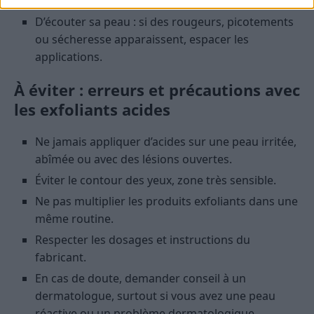
d’irritation.
D’écouter sa peau : si des rougeurs, picotements
ou sécheresse apparaissent, espacer les
applications.
À éviter : erreurs et précautions avec
les exfoliants acides
Ne jamais appliquer d’acides sur une peau irritée,
abîmée ou avec des lésions ouvertes.
Éviter le contour des yeux, zone très sensible.
Ne pas multiplier les produits exfoliants dans une
même routine.
Respecter les dosages et instructions du
fabricant.
En cas de doute, demander conseil à un
dermatologue, surtout si vous avez une peau
réactive ou un problème dermatologique.