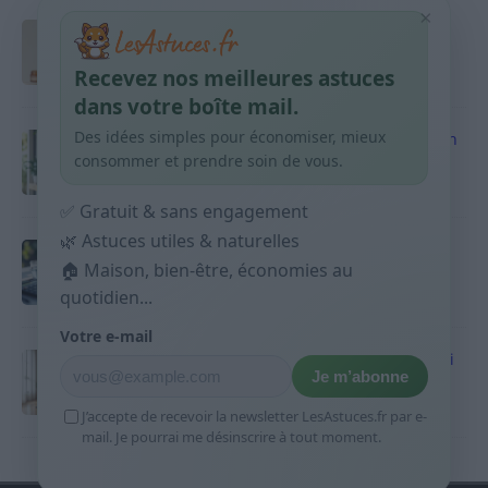
×
Taches pigmentaires : routine simple +
habitudes qui aident
Recevez nos meilleures astuces
9 avril 2026
dans votre boîte mail.
Des idées simples pour économiser, mieux
Produits ménagers : comment économiser en
courses sans acheter 10 sprays
consommer et prendre soin de vous.
9 avril 2026
✅ Gratuit & sans engagement
🌿 Astuces utiles & naturelles
Budget mensuel : méthode rapide pour
répartir son salaire dès le jour de paie
🏠 Maison, bien-être, économies au
quotidien...
9 avril 2026
Votre e-mail
Sport 10 minutes par jour est-ce utile et quoi
Je m’abonne
faire
9 avril 2026
J’accepte de recevoir la newsletter LesAstuces.fr par e-
mail. Je pourrai me désinscrire à tout moment.