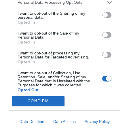
conseillé de bien nettoyer sa peau en amont. À ce
Personal Data Processing Opt Outs
sujet, découvrez comment
bien faire son double
I want to opt-out of the Sharing of my
nettoyage
pour préparer la peau à recevoir les actifs
personal data.
Opted In
et éviter les résidus qui pourraient diminuer
l’efficacité des acides.
I want to opt-out of the Sale of my
Personal Data.
Opted In
Peut-on combiner AHA et BHA ?
I want to opt-out of processing my
Oui, il est possible de combiner AHA et BHA, car leurs
Personal Data for Targeted Advertising.
Opted In
actions sont complémentaires : les AHA agissent en
surface, les BHA en profondeur dans les pores.
I want to opt-out of Collection, Use,
Retention, Sale, and/or Sharing of my
Toutefois, la combinaison ne convient pas à toutes les
Personal Data that Is Unrelated with the
Purposes for which it was collected.
peaux. Pour éviter l’irritation, il est conseillé :
Opted Out
D’alterner les jours d’application (ex : AHA le lundi,
CONFIRM
BHA le mercredi).
D’utiliser des produits qui contiennent déjà les
deux, formulés pour limiter les risques
Data Deletion
Data Access
Privacy Policy