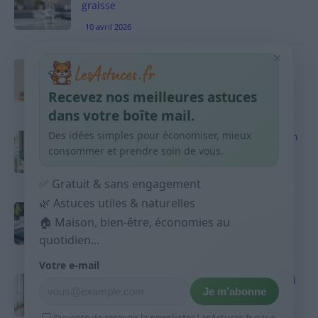
graisse
10 avril 2026
×
Taches pigmentaires : routine simple +
habitudes qui aident
Recevez nos meilleures astuces
9 avril 2026
dans votre boîte mail.
Des idées simples pour économiser, mieux
Produits ménagers : comment économiser en
courses sans acheter 10 sprays
consommer et prendre soin de vous.
9 avril 2026
✅ Gratuit & sans engagement
🌿 Astuces utiles & naturelles
Budget mensuel : méthode rapide pour
répartir son salaire dès le jour de paie
🏠 Maison, bien-être, économies au
quotidien...
9 avril 2026
Votre e-mail
Sport 10 minutes par jour est-ce utile et quoi
Je m’abonne
faire
9 avril 2026
J’accepte de recevoir la newsletter LesAstuces.fr par e-