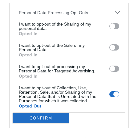
third parties.
ou sensibles.
Personal Data Processing Opt Outs
Si vous cherchez à
entretenir ses cheveux
naturellement
, sachez que les mêmes principes de
I want to opt-out of the Sharing of my
personal data.
douceur et de choix de produits adaptés s’appliquent
Opted In
également à la routine capillaire.
I want to opt-out of the Sale of my
Personal Data.
À quelle fréquence faire son double
Opted In
nettoyage ?
I want to opt-out of processing my
Personal Data for Targeted Advertising.
La fréquence idéale dépend de votre type de peau, de
Opted In
votre exposition à la pollution, et de votre utilisation
I want to opt-out of Collection, Use,
de maquillage ou de crème solaire. En règle générale
Retention, Sale, and/or Sharing of my
Personal Data that Is Unrelated with the
:
Purposes for which it was collected.
Opted Out
Le soir :
le double nettoyage est le plus utile, pour
CONFIRM
débarrasser la peau de tout ce qu’elle a accumulé
dans la journée.
Le matin :
un simple nettoyage doux à l’eau ou