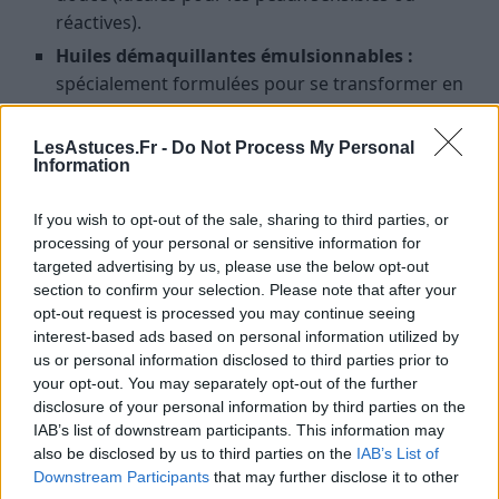
réactives).
Huiles démaquillantes émulsionnables :
spécialement formulées pour se transformer en
lait au contact de l’eau (pratiques et efficaces,
conviennent à la plupart des peaux).
LesAstuces.Fr -
Do Not Process My Personal
Information
Baumes démaquillants :
textures riches,
parfaites pour le maquillage waterproof et les
If you wish to opt-out of the sale, sharing to third parties, or
peaux sèches.
processing of your personal or sensitive information for
targeted advertising by us, please use the below opt-out
Pour l’étape aqueuse
section to confirm your selection. Please note that after your
opt-out request is processed you may continue seeing
Gel nettoyant doux :
pour les peaux normales à
interest-based ads based on personal information utilized by
grasses.
us or personal information disclosed to third parties prior to
your opt-out. You may separately opt-out of the further
Mousse nettoyante sans sulfates :
pour celles
disclosure of your personal information by third parties on the
qui aiment la sensation de fraîcheur sans
IAB’s list of downstream participants. This information may
irritation.
also be disclosed by us to third parties on the
IAB’s List of
Crème ou lait nettoyant :
pour les peaux sèches
Downstream Participants
that may further disclose it to other