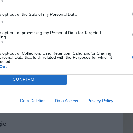
In
ux affections
o opt-out of the Sale of my Personal Data.
In
Vin
ongestion thoracique
to opt-out of processing my Personal Data for Targeted
eff
ing.
 lors de l’expiration
In
Vinai
grais
o opt-out of Collection, Use, Retention, Sale, and/or Sharing
atoire
ersonal Data that Is Unrelated with the Purposes for which it
les p
lected.
de p
Out
hme
CONFIRM
quence variable
it ou tôt le matin
Data Deletion
Data Access
Privacy Policy
 (médicaments qui dilatent les bronches)
ronique des voies respiratoires
gie