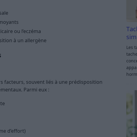
sale
rmoyants
Tac
icaire ou l’eczéma
sim
ition à un allergène
Les t
s
tache
conce
appar
horm
s facteurs, souvent liés à une prédisposition
ementaux. Parmi eux :
tte
me d’effort)