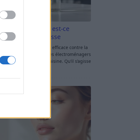
aigre blanc et four est-ce
icace contre la graisse
gre blanc et four : est-ce efficace contre la
se ? Le four fait partie des électroménagers
lus sollicités dans une cuisine. Qu’il s’agisse
réparer un gratin, de
[…]