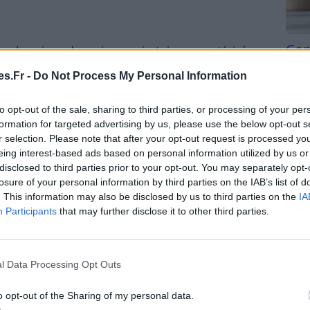
Com
e chronique des voies respiratoires caractérisée
san
. Elle provoque des épisodes récurrents de
s.Fr -
Do Not Process My Personal Information
de toux et de sensation d’oppression thoracique. Ces
Tri d
iverses causes, notamment l’exercice physique, les
beauc
to opt-out of the sale, sharing to third parties, or processing of your per
du l
formation for targeted advertising by us, please use the below opt-out s
compl
r selection. Please note that after your opt-out request is processed y
astu
eing interest-based ads based on personal information utilized by us or
disclosed to third parties prior to your opt-out. You may separately opt-
 du système immunitaire à une substance étrangère
losure of your personal information by third parties on the IAB’s list of
s conditions normales. Ces substances, appelées
. This information may also be disclosed by us to third parties on the
IA
Participants
that may further disclose it to other third parties.
a poussière, les acariens, les poils d’animaux ou
 allergique entre en contact avec un allergène,
, notamment des éternuements, un nez qui coule,
l Data Processing Opt Outs
sthme.
es et différences
o opt-out of the Sharing of my personal data.