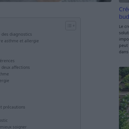
Cré
bud
Le c
solut
e des diagnostics
impor
e asthme et allergie
peut 
dan
férences
 deux affections
sthme
ergie
et précautions
ostic
r mieux soigner