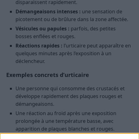
disparaissent rapidement.
Démangeaisons intenses :
une sensation de
picotement ou de brûlure dans la zone affectée.
Vésicules ou papules :
parfois, des petites
bosses enflées et rouges.
Réactions rapides :
l’urticaire peut apparaître en
quelques minutes après l’exposition à un
déclencheur.
Exemples concrets d’urticaire
Une personne qui consomme des crustacés et
développe rapidement des plaques rouges et
démangeaisons.
Une réaction au froid après une exposition
prolongée à une température basse, avec
apparition de plaques blanches et rouges.
Une crise d’urticaire déclenchée par un stress