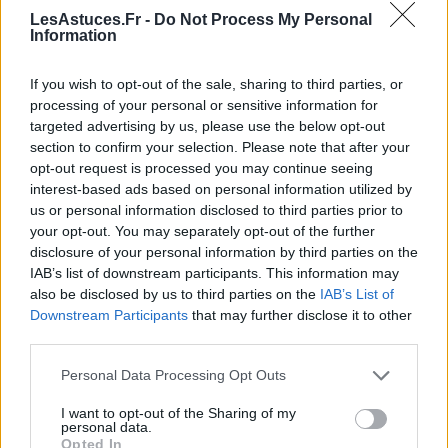
LesAstuces.Fr -
Do Not Process My Personal
intense ou une infection virale.
Information
Les différences fondamentales entre
If you wish to opt-out of the sale, sharing to third parties, or
allergie cutanée et urticaire
processing of your personal or sensitive information for
targeted advertising by us, please use the below opt-out
Causes et mécanismes
section to confirm your selection. Please note that after your
opt-out request is processed you may continue seeing
La principale différence réside dans leur origine :
interest-based ads based on personal information utilized by
l’allergie cutanée est une réaction spécifique à un
us or personal information disclosed to third parties prior to
your opt-out. You may separately opt-out of the further
allergène précis, impliquant une réponse immunitaire
disclosure of your personal information by third parties on the
exagérée. L’urticaire, quant à elle, peut être liée à une
IAB’s list of downstream participants. This information may
réaction allergique, mais aussi à des facteurs non
also be disclosed by us to third parties on the
IAB’s List of
allergiques, comme le stress ou une infection.
Downstream Participants
that may further disclose it to other
L’urticaire est souvent une manifestation de la
third parties.
libération d’histamine, qui peut survenir pour
Personal Data Processing Opt Outs
diverses raisons, alors que l’allergie cutanée est
généralement une réaction ciblée à un allergène
I want to opt-out of the Sharing of my
personal data.
spécifique.
Opted In