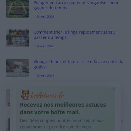
Potager en carré comment s’organiser pour
gagner du temps
10 avril 2026
Comment trier le linge rapidement sans y
passer du temps
10 avril 2026
Vinaigre blanc et four est-ce efficace contre la
graisse
10 avril 2026
×
Taches pigmentaires : routine simple +
habitudes qui aident
Recevez nos meilleures astuces
9 avril 2026
dans votre boîte mail.
Des idées simples pour économiser, mieux
Produits ménagers : comment économiser en
courses sans acheter 10 sprays
consommer et prendre soin de vous.