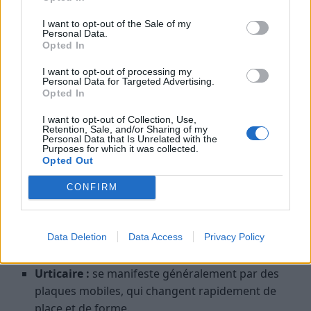
Les symptômes et leur apparition
I want to opt-out of the Sale of my
Personal Data.
Opted In
Les réactions allergiques cutanées apparaissent
typiquement après un contact ou une ingestion, et
I want to opt-out of processing my
Personal Data for Targeted Advertising.
peuvent persister plus longtemps, parfois plusieurs
Opted In
jours. En revanche, l’urticaire a tendance à apparaître
I want to opt-out of Collection, Use,
rapidement après un déclencheur précis, et disparaît
Retention, Sale, and/or Sharing of my
souvent en quelques heures ou jours, sauf si la cause
Personal Data that Is Unrelated with the
Purposes for which it was collected.
persiste.
Opted Out
Les zones touchées et la nature des lésions
CONFIRM
Allergie cutanée :
peut se limiter à une zone
précise, comme le cou ou les mains, ou être plus
Data Deletion
Data Access
Privacy Policy
étendue selon l’allergène et la réaction.
Urticaire :
se manifeste généralement par des
plaques mobiles, qui changent rapidement de
place et de forme.