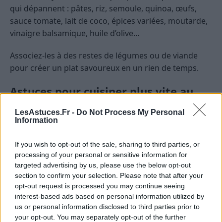
qui dépannent : pâtes, riz, semoule, quinoa, œufs,
sauce tomate, lait de coco, épices variées, moutarde,
vinaigre balsamique, huile d’olive…
Associez-les à des restes de légumes ou de viande
pour créer un plat savoureux en un rien de temps.
Astuces pour cuisiner plus vite au
quotidien
LesAstuces.Fr -
Do Not Process My Personal
Information
Découper en avance
If you wish to opt-out of the sale, sharing to third parties, or
Dès le retour des courses, profitez-en pour laver,
processing of your personal or sensitive information for
éplucher et couper certains légumes. Rangez-les
targeted advertising by us, please use the below opt-out
dans des boîtes hermétiques au réfrigérateur. Vous
section to confirm your selection. Please note that after your
gagnerez de précieuses minutes lors de la
opt-out request is processed you may continue seeing
interest-based ads based on personal information utilized by
préparation des repas, surtout en semaine.
us or personal information disclosed to third parties prior to
your opt-out. You may separately opt-out of the further
Cuisson groupée ou simultanée