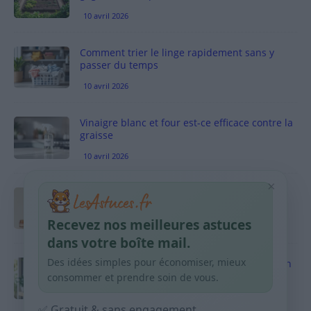
10 avril 2026
Comment trier le linge rapidement sans y
passer du temps
10 avril 2026
Vinaigre blanc et four est-ce efficace contre la
graisse
10 avril 2026
×
Taches pigmentaires : routine simple +
habitudes qui aident
Recevez nos meilleures astuces
9 avril 2026
dans votre boîte mail.
Des idées simples pour économiser, mieux
Produits ménagers : comment économiser en
courses sans acheter 10 sprays
consommer et prendre soin de vous.
9 avril 2026
✅ Gratuit & sans engagement