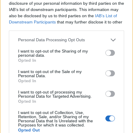
disclosure of your personal information by third parties on the
IAB’s list of downstream participants. This information may
Lorsque vous cuisinez, pensez à lancer plusieurs
also be disclosed by us to third parties on the
IAB’s List of
préparations en même temps (riz dans un cuiseur,
Downstream Participants
that may further disclose it to other
légumes au four, viande à la poêle…). Utilisez tous les
third parties.
feux et le four pour avancer en parallèle.
Personal Data Processing Opt Outs
Des sauces et assaisonnements prêts à
I want to opt-out of the Sharing of my
l’avance
personal data.
Opted In
Préparez d’avance une vinaigrette maison, un pesto,
I want to opt-out of the Sale of my
une sauce yaourt ou une marinade. Conservez-les au
Personal Data.
Opted In
frais dans des petits bocaux. Vous pourrez relever
rapidement vos plats ou salades sans refaire une
I want to opt-out of processing my
Personal Data for Targeted Advertising.
sauce à chaque fois.
Opted In
Réutiliser et transformer les restes
I want to opt-out of Collection, Use,
Retention, Sale, and/or Sharing of my
Personal Data that Is Unrelated with the
Ne jetez plus vos restes ! Ils sont une base idéale pour
Purposes for which it was collected.
improviser un repas express : les légumes cuits
Opted Out