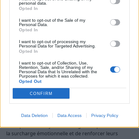
donnera la liberté d’explorer sa personnalité sans
personal data.
Opted In
crainte de jugement.
I want to opt-out of the Sale of my
Respecter sa personnalité et ses limites
Personal Data.
Opted In
Il est important d’accepter que certains enfants
I want to opt-out of processing my
soient naturellement plus réservés ou calmes. Leur
Personal Data for Targeted Advertising.
Opted In
laisser le temps de s’ouvrir à leur rythme et éviter de
leur imposer des situations qui pourraient les
I want to opt-out of Collection, Use,
stressent davantage sont des clés pour leur bien-
Retention, Sale, and/or Sharing of my
Personal Data that Is Unrelated with the
être.
Purposes for which it was collected.
Opted Out
Encourager la socialisation de manière
CONFIRM
progressive
Favoriser des rencontres avec des enfants de
Data Deletion
Data Access
Privacy Policy
confiance, organiser des activités en petits groupes,
et respecter leur rythme d’intégration permet d’éviter
la surcharge émotionnelle et de renforcer leurs