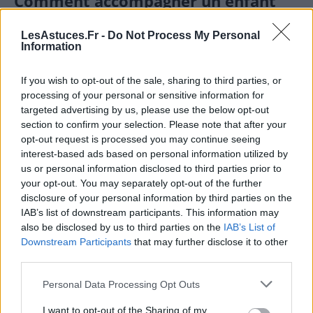
Comment accompagner un enfant
“trop sage” ?
LesAstuces.Fr -
Do Not Process My Personal
Information
Favoriser l’expression des émotions
If you wish to opt-out of the sale, sharing to third parties, or
Il est essentiel d’aider l’enfant à mettre des mots sur
processing of your personal or sensitive information for
ce qu’il ressent. Encourager la verbalisation de ses
targeted advertising by us, please use the below opt-out
émotions, lui donner des exemples pour qu’il puisse
section to confirm your selection. Please note that after your
identifier ce qu’il vit, et lui montrer qu’il est normal
opt-out request is processed you may continue seeing
d’avoir des sentiments variés permet de renforcer sa
interest-based ads based on personal information utilized by
confiance en lui et sa capacité à s’ouvrir aux autres.
us or personal information disclosed to third parties prior to
your opt-out. You may separately opt-out of the further
disclosure of your personal information by third parties on the
Créer un environnement rassurant et
IAB’s list of downstream participants. This information may
stimulant
also be disclosed by us to third parties on the
IAB’s List of
Downstream Participants
that may further disclose it to other
Proposer des activités variées, adaptées à ses
third parties.
intérêts, et valoriser ses efforts plutôt que seulement
ses résultats peut l’aider à prendre confiance. Un
Personal Data Processing Opt Outs
cadre rassurant où il se sent écouté et respecté lui
I want to opt-out of the Sharing of my