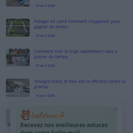
10 avril 2026
Potager en carré comment s’organiser pour
gagner du temps
10 avril 2026
Comment trier le linge rapidement sans y
passer du temps
10 avril 2026
Vinaigre blanc et four est-ce efficace contre la
graisse
10 avril 2026
×
Taches pigmentaires : routine simple +
habitudes qui aident
Recevez nos meilleures astuces
9 avril 2026
dans votre boîte mail.